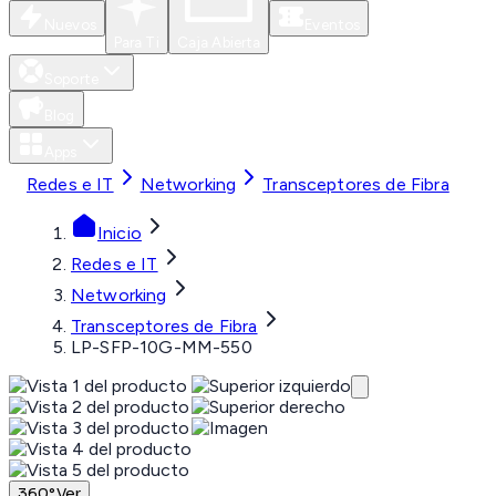
Nuevos
Eventos
Para Ti
Caja Abierta
Soporte
Blog
Apps
Redes e IT
Networking
Transceptores de Fibra
Inicio
Redes e IT
Networking
Transceptores de Fibra
LP-SFP-10G-MM-550
360°
Ver