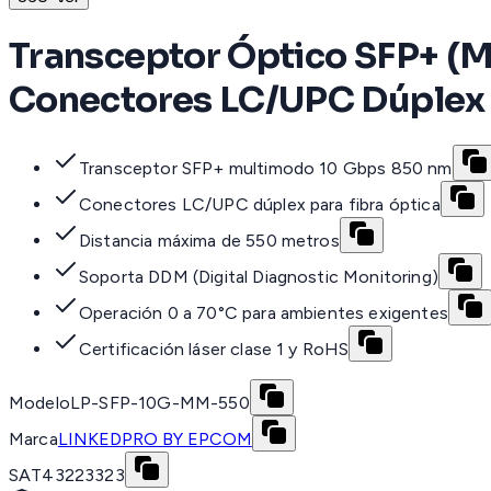
Transceptor Óptico SFP+ (M
Conectores LC/UPC Dúplex 
Transceptor SFP+ multimodo 10 Gbps 850 nm
Conectores LC/UPC dúplex para fibra óptica
Distancia máxima de 550 metros
Soporta DDM (Digital Diagnostic Monitoring)
Operación 0 a 70°C para ambientes exigentes
Certificación láser clase 1 y RoHS
Modelo
LP-SFP-10G-MM-550
Marca
LINKEDPRO BY EPCOM
SAT
43223323