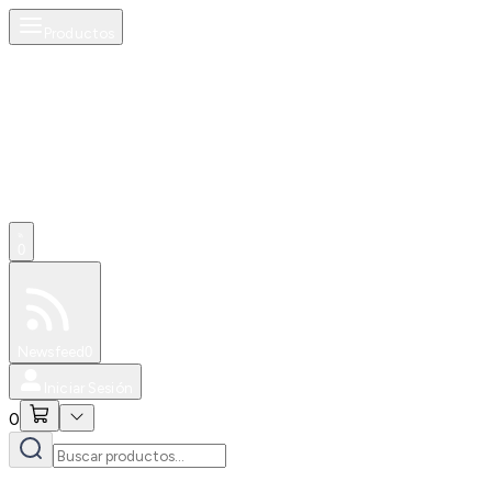
Productos
0
Especiales
Newsfeed
0
Iniciar Sesión
0