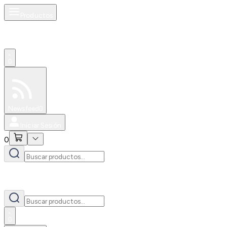
Productos
0
Especiales
Newsfeed
0
Iniciar Sesión
0
0