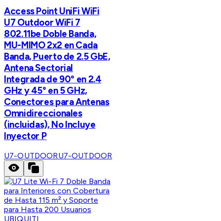
Access Point UniFi WiFi
U7 Outdoor WiFi 7
802.11be Doble Banda,
MU-MIMO 2x2 en Cada
Banda, Puerto de 2.5 GbE,
Antena Sectorial
Integrada de 90° en 2.4
GHz y 45° en 5 GHz,
Conectores para Antenas
Omnidireccionales
(incluidas), No Incluye
Inyector P
U7-OUTDOOR
U7-OUTDOOR
UBIQUITI