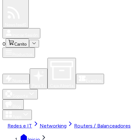
Especiales
Newsfeed
0
Iniciar Sesión
0
Carrito
Productos
Nuevos
Eventos
Para Ti
Caja Abierta
Soporte
Blog
Apps
Redes e IT
Networking
Routers / Balanceadores
Inicio