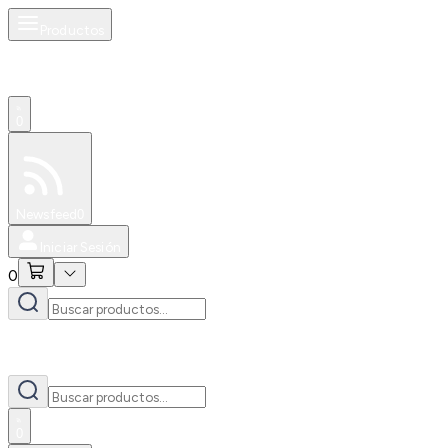
Productos
0
Especiales
Newsfeed
0
Iniciar Sesión
0
0