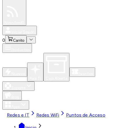
Especiales
Newsfeed
0
Iniciar Sesión
0
Carrito
Productos
Nuevos
Eventos
Para Ti
Caja Abierta
Soporte
Blog
Apps
Redes e IT
Redes WiFi
Puntos de Acceso
Inicio