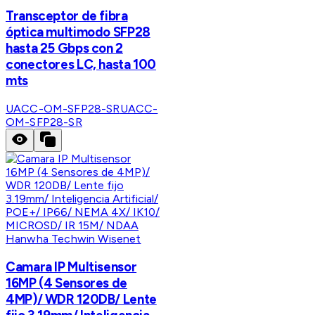
Transceptor de fibra
óptica multimodo SFP28
hasta 25 Gbps con 2
conectores LC, hasta 100
mts
UACC-OM-SFP28-SR
UACC-
OM-SFP28-SR
Hanwha Techwin Wisenet
Camara IP Multisensor
16MP (4 Sensores de
4MP)/ WDR 120DB/ Lente