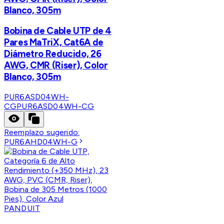
Blanco, 305m
Bobina de Cable UTP de 4
Pares MaTriX, Cat6A de
Diámetro Reducido, 26
AWG, CMR (Riser), Color
Blanco, 305m
PUR6ASD04WH-
CG
PUR6ASD04WH-CG
Reemplazo sugerido:
PUR6AHD04WH-G
PANDUIT