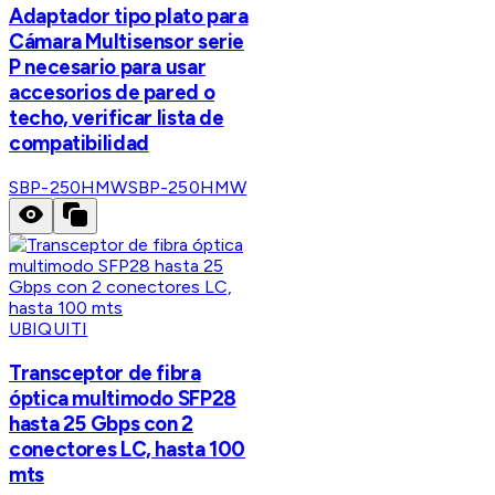
Adaptador tipo plato para
Cámara Multisensor serie
P necesario para usar
accesorios de pared o
techo, verificar lista de
compatibilidad
SBP-250HMW
SBP-250HMW
UBIQUITI
Transceptor de fibra
óptica multimodo SFP28
hasta 25 Gbps con 2
conectores LC, hasta 100
mts