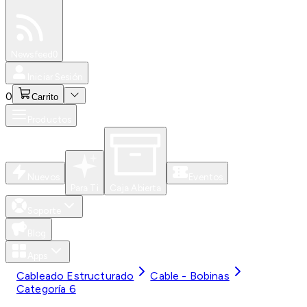
Especiales
Newsfeed
0
Iniciar Sesión
0
Carrito
Productos
Nuevos
Eventos
Para Ti
Caja Abierta
Soporte
Blog
Apps
Cableado Estructurado
Cable - Bobinas
Categoría 6