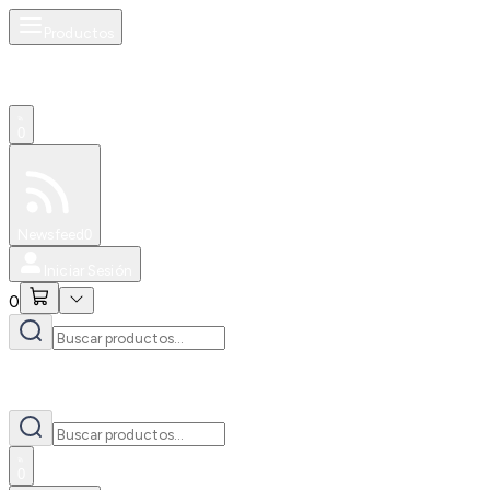
Productos
0
Especiales
Newsfeed
0
Iniciar Sesión
0
0