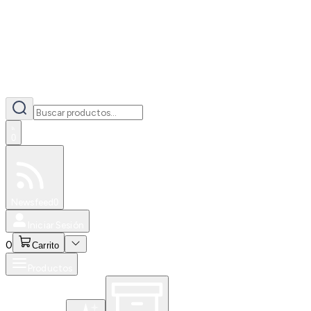
0
Especiales
Newsfeed
0
Iniciar Sesión
0
Carrito
Productos