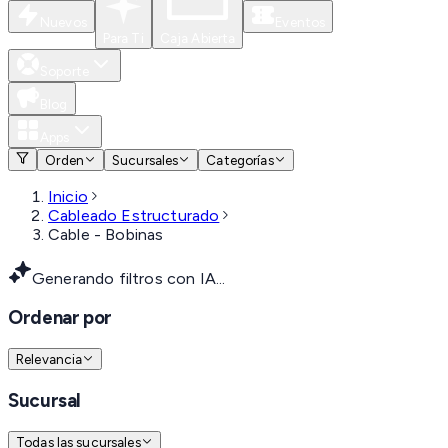
Nuevos
Eventos
Para Ti
Caja Abierta
Soporte
Blog
Apps
Orden
Sucursales
Categorías
Inicio
Cableado Estructurado
Cable - Bobinas
Generando filtros con IA...
Ordenar por
Relevancia
Sucursal
Todas las sucursales