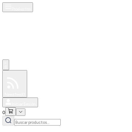
Productos
0
Especiales
Newsfeed
0
Iniciar Sesión
0