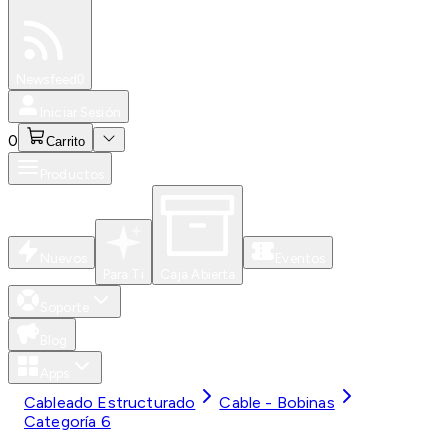
Especiales
Newsfeed
0
Iniciar Sesión
0
Carrito
Productos
Nuevos
Eventos
Para Ti
Caja Abierta
Soporte
Blog
Apps
Cableado Estructurado
Cable - Bobinas
Categoría 6