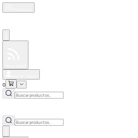
Productos
0
Especiales
Newsfeed
0
Iniciar Sesión
0
0