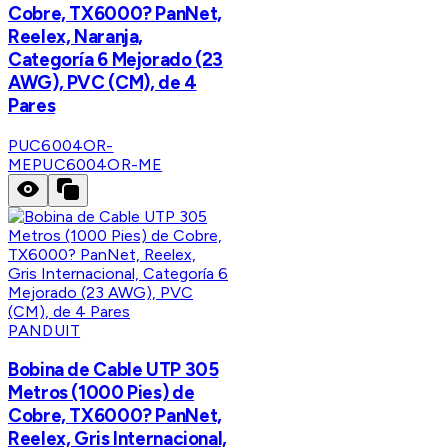
Cobre, TX6000? PanNet,
Reelex, Naranja,
Categoría 6 Mejorado (23
AWG), PVC (CM), de 4
Pares
PUC6004OR-
ME
PUC6004OR-ME
PANDUIT
Bobina de Cable UTP 305
Metros (1000 Pies) de
Cobre, TX6000? PanNet,
Reelex, Gris Internacional,