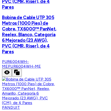
PVC (CMR, Riser), de 4
Pares
Bobina de Cable UTP 305
Metros (1000 Pies) de
Cobre, TX6000™ PanNet,
Reelex, Blanco, Categoría
6 Mejorado (23 AWG),
PVC (CMR, Riser), de 4
Pares
PUR6004WH-
ME
PUR6004WH-ME
PANDUIT