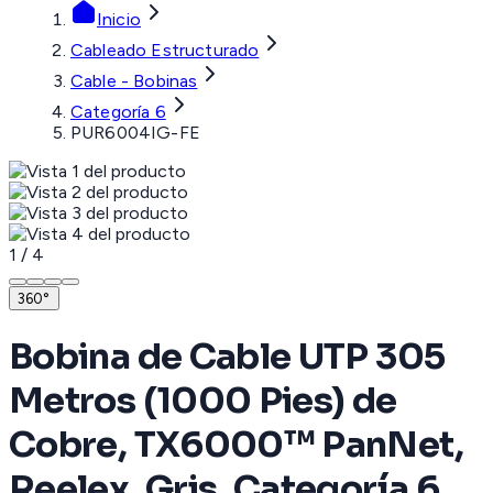
Inicio
Cableado Estructurado
Cable - Bobinas
Categoría 6
PUR6004IG-FE
1
/
4
360°
Bobina de Cable UTP 305
Metros (1000 Pies) de
Cobre, TX6000™ PanNet,
Reelex, Gris, Categoría 6