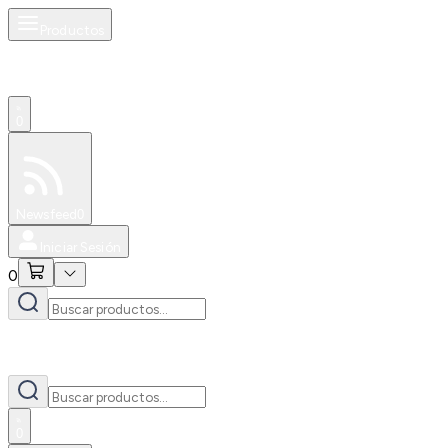
Productos
0
Especiales
Newsfeed
0
Iniciar Sesión
0
0