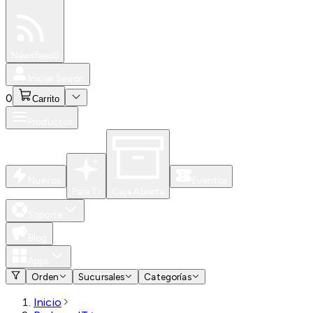
Especiales
Newsfeed
0
Iniciar Sesión
0
Carrito
Productos
Nuevos
Eventos
Para Ti
Caja Abierta
Soporte
Blog
Apps
Orden
Sucursales
Categorías
Inicio