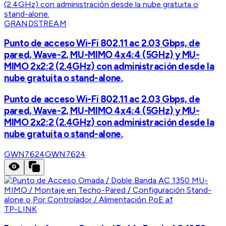
GRANDSTREAM
Punto de acceso Wi-Fi 802.11 ac 2.03 Gbps, de
pared, Wave-2, MU-MIMO 4x4:4 (5GHz) y MU-
MIMO 2x2:2 (2.4GHz) con administración desde la
nube gratuita o stand-alone.
Punto de acceso Wi-Fi 802.11 ac 2.03 Gbps, de
pared, Wave-2, MU-MIMO 4x4:4 (5GHz) y MU-
MIMO 2x2:2 (2.4GHz) con administración desde la
nube gratuita o stand-alone.
GWN7624
GWN7624
TP-LINK