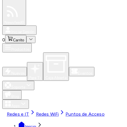
Especiales
Newsfeed
0
Iniciar Sesión
0
Carrito
Productos
Nuevos
Eventos
Para Ti
Caja Abierta
Soporte
Blog
Apps
Redes e IT
Redes WiFi
Puntos de Acceso
Inicio