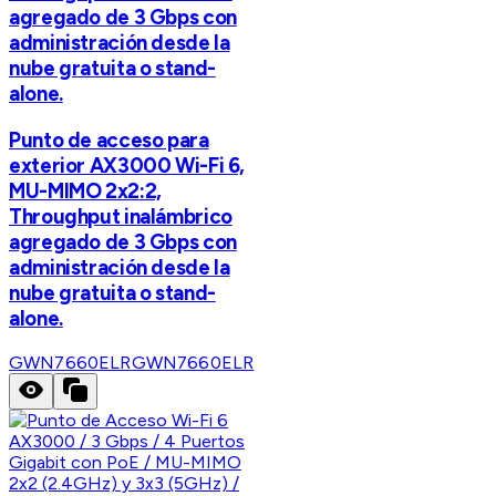
agregado de 3 Gbps con
administración desde la
nube gratuita o stand-
alone.
Punto de acceso para
exterior AX3000 Wi-Fi 6,
MU-MIMO 2x2:2,
Throughput inalámbrico
agregado de 3 Gbps con
administración desde la
nube gratuita o stand-
alone.
GWN7660ELR
GWN7660ELR