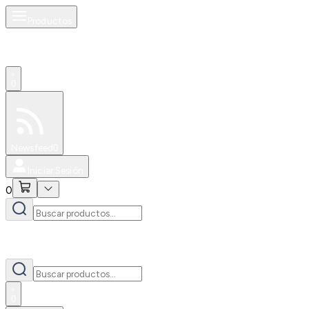
Productos
0
Especiales
Newsfeed
0
Iniciar Sesión
0
0