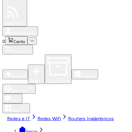
Especiales
Newsfeed
0
Iniciar Sesión
0
Carrito
Productos
Nuevos
Eventos
Para Ti
Caja Abierta
Soporte
Blog
Apps
Redes e IT
Redes WiFi
Routers Inalámbricos
Inicio