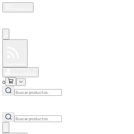
Productos
0
Especiales
Newsfeed
0
Iniciar Sesión
0
0