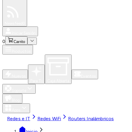
Especiales
Newsfeed
0
Iniciar Sesión
0
Carrito
Productos
Nuevos
Eventos
Para Ti
Caja Abierta
Soporte
Blog
Apps
Redes e IT
Redes WiFi
Routers Inalámbricos
Inicio