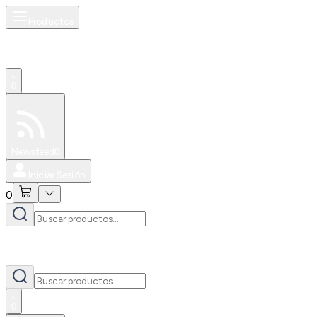
Productos
0
Especiales
Newsfeed
0
Iniciar Sesión
0
0