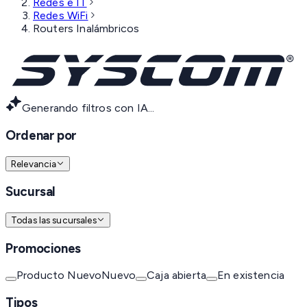
Redes e IT
Redes WiFi
Routers Inalámbricos
Generando filtros con IA...
Ordenar por
Relevancia
Sucursal
Todas las sucursales
Promociones
Producto Nuevo
Nuevo
Caja abierta
En existencia
Tipos