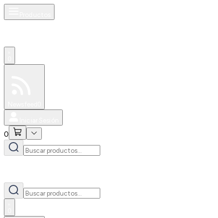
Productos
0
Especiales
Newsfeed
0
Iniciar Sesión
0
0