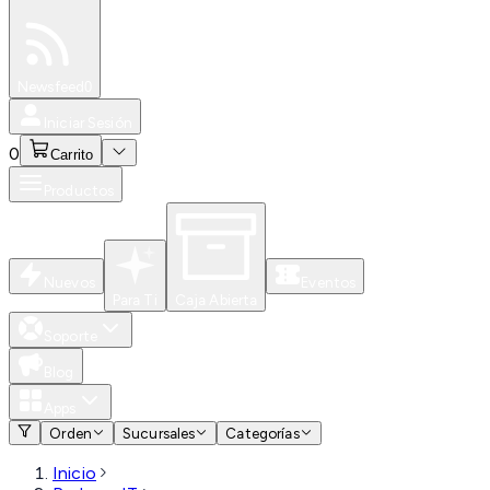
Especiales
Newsfeed
0
Iniciar Sesión
0
Carrito
Productos
Nuevos
Eventos
Para Ti
Caja Abierta
Soporte
Blog
Apps
Orden
Sucursales
Categorías
Inicio