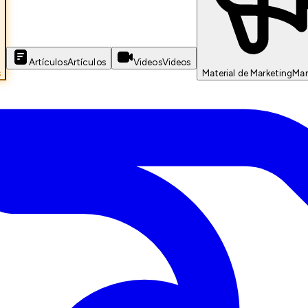
Artículos
Artículos
Videos
Videos
s
Material de Marketing
Mar