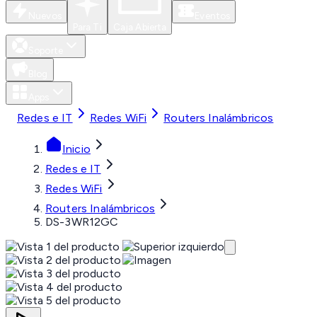
Nuevos
Eventos
Para Ti
Caja Abierta
Soporte
Blog
Apps
Redes e IT
Redes WiFi
Routers Inalámbricos
Inicio
Redes e IT
Redes WiFi
Routers Inalámbricos
DS-3WR12GC