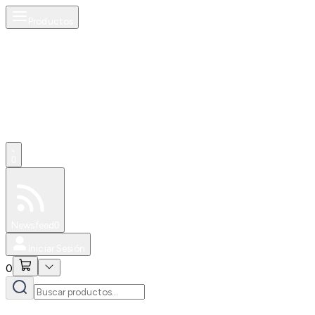
Productos
0
Especiales
Newsfeed
0
Iniciar Sesión
0