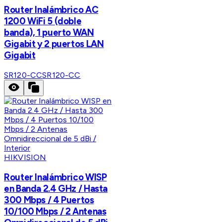
Router Inalámbrico AC
1200 WiFi 5 (doble
banda), 1 puerto WAN
Gigabit y 2 puertos LAN
Gigabit
SR120-CC
SR120-CC
HIKVISION
Router Inalámbrico WISP
en Banda 2.4 GHz / Hasta
300 Mbps / 4 Puertos
10/100 Mbps / 2 Antenas