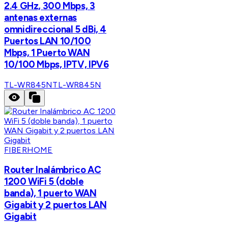
2.4 GHz, 300 Mbps, 3
antenas externas
omnidireccional 5 dBi, 4
Puertos LAN 10/100
Mbps, 1 Puerto WAN
10/100 Mbps, IPTV, IPV6
TL-WR845N
TL-WR845N
FIBERHOME
Router Inalámbrico AC
1200 WiFi 5 (doble
banda), 1 puerto WAN
Gigabit y 2 puertos LAN
Gigabit