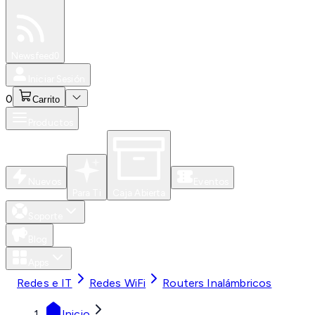
Especiales
Newsfeed
0
Iniciar Sesión
0
Carrito
Productos
Nuevos
Eventos
Para Ti
Caja Abierta
Soporte
Blog
Apps
Redes e IT
Redes WiFi
Routers Inalámbricos
Inicio