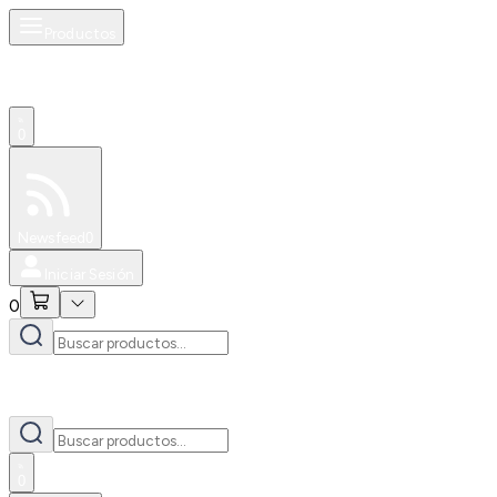
Productos
0
Especiales
Newsfeed
0
Iniciar Sesión
0
0