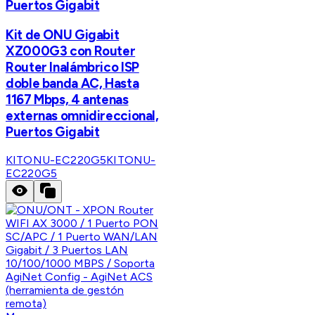
Puertos Gigabit
Kit de ONU Gigabit
XZ000G3 con Router
Router Inalámbrico ISP
doble banda AC, Hasta
1167 Mbps, 4 antenas
externas omnidireccional,
Puertos Gigabit
KITONU-EC220G5
KITONU-
EC220G5