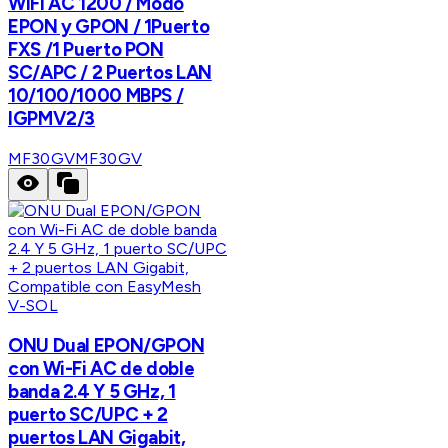
WIFI AC 1200 / Modo
EPON y GPON / 1Puerto
FXS /1 Puerto PON
SC/APC / 2 Puertos LAN
10/100/1000 MBPS /
IGPMV2/3
MF30GV
MF30GV
V-SOL
ONU Dual EPON/GPON
con Wi-Fi AC de doble
banda 2.4 Y 5 GHz, 1
puerto SC/UPC + 2
puertos LAN Gigabit,