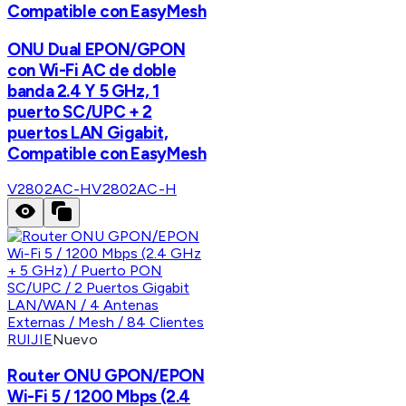
Compatible con EasyMesh
ONU Dual EPON/GPON
con Wi-Fi AC de doble
banda 2.4 Y 5 GHz, 1
puerto SC/UPC + 2
puertos LAN Gigabit,
Compatible con EasyMesh
V2802AC-H
V2802AC-H
RUIJIE
Nuevo
Router ONU GPON/EPON
Wi-Fi 5 / 1200 Mbps (2.4