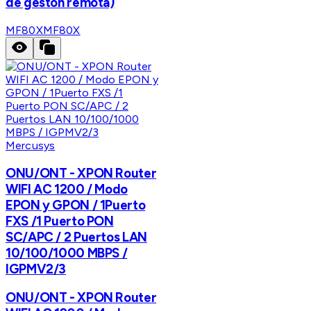
de gestón remota)
MF80X
MF80X
Mercusys
ONU/ONT - XPON Router
WIFI AC 1200 / Modo
EPON y GPON / 1Puerto
FXS /1 Puerto PON
SC/APC / 2 Puertos LAN
10/100/1000 MBPS /
IGPMV2/3
ONU/ONT - XPON Router