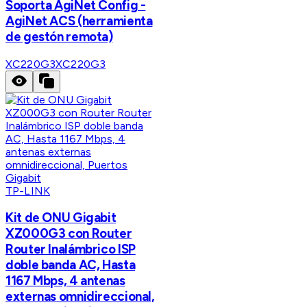
Soporta AgiNet Config -
AgiNet ACS (herramienta
de gestón remota)
XC220G3
XC220G3
TP-LINK
Kit de ONU Gigabit
XZ000G3 con Router
Router Inalámbrico ISP
doble banda AC, Hasta
1167 Mbps, 4 antenas
externas omnidireccional,