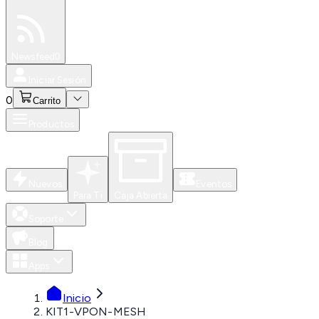
Especiales
Newsfeed
0
Iniciar Sesión
0
Carrito
Productos
Nuevos
Eventos
Para Ti
Caja Abierta
Soporte
Blog
Apps
Inicio
KIT1-VPON-MESH