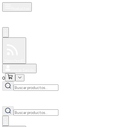
Productos
0
Especiales
Newsfeed
0
Iniciar Sesión
0
0