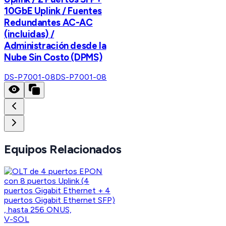
10GbE Uplink / Fuentes
Redundantes AC-AC
(incluidas) /
Administración desde la
Nube Sin Costo (DPMS)
DS-P7001-08
DS-P7001-08
Equipos Relacionados
V-SOL