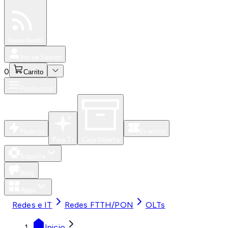
Especiales
Newsfeed
0
Iniciar Sesión
0
Carrito
Productos
Nuevos
Eventos
Para Ti
Caja Abierta
Soporte
Blog
Apps
Redes e IT
Redes FTTH/PON
OLTs
Inicio