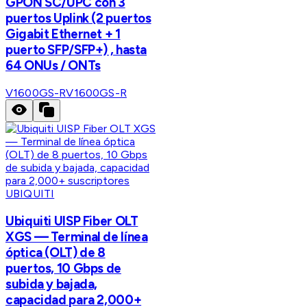
GPON SC/UPC con 3
puertos Uplink (2 puertos
Gigabit Ethernet + 1
puerto SFP/SFP+) , hasta
64 ONUs / ONTs
V1600GS-R
V1600GS-R
UBIQUITI
Ubiquiti UISP Fiber OLT
XGS — Terminal de línea
óptica (OLT) de 8
puertos, 10 Gbps de
subida y bajada,
capacidad para 2,000+