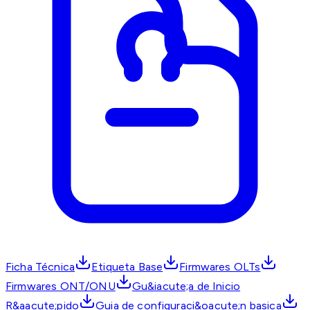
Ficha Técnica
Etiqueta Base
Firmwares OLTs
Firmwares ONT/ONU
Gu&iacute;a de Inicio
R&aacute;pido
Guia de configuraci&oacute;n basica