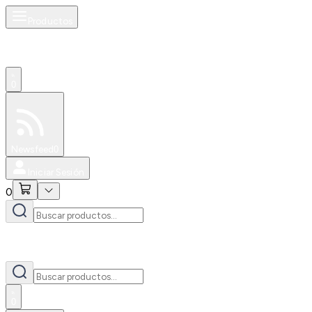
Productos
0
Especiales
Newsfeed
0
Iniciar Sesión
0
0