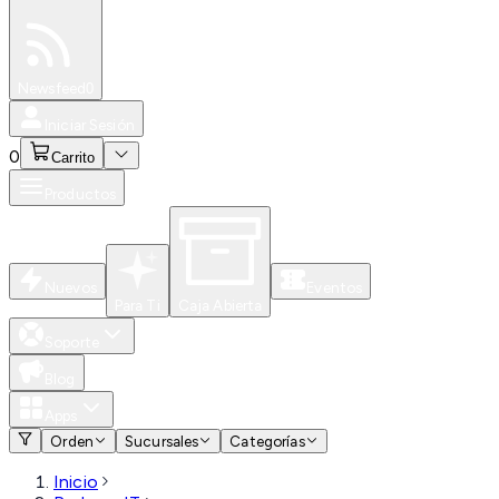
Especiales
Newsfeed
0
Iniciar Sesión
0
Carrito
Productos
Nuevos
Eventos
Para Ti
Caja Abierta
Soporte
Blog
Apps
Orden
Sucursales
Categorías
Inicio