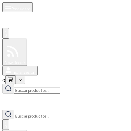
Productos
0
Especiales
Newsfeed
0
Iniciar Sesión
0
0