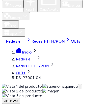
Nuevos
Eventos
Para Ti
Caja Abierta
Soporte
Blog
Apps
Redes e IT
Redes FTTH/PON
OLTs
Inicio
Redes e IT
Redes FTTH/PON
OLTs
DS-P7001-04
360°
Ver