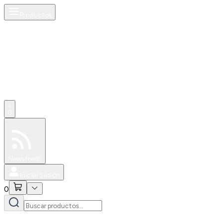
Productos
0
Especiales
Newsfeed
0
Iniciar Sesión
0