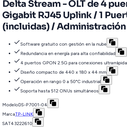
Delta Stream - OLT de 4 pue
Gigabit RJ45 Uplink / 1 Pue
(incluidas) / Administració
Software gratuito con gestión en la nube
Redundancia en energía para alta confiabilidad
4 puertos GPON 2.5G para conexiones ultrarrápid
Diseño compacto de 440 x 180 x 44 mm
Operación en rango 0 a 50°C industrial
Soporta hasta 512 ONUs simultáneos
Modelo
DS-P7001-04
Marca
TP-LINK
SAT
43222610