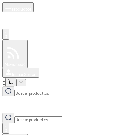
Productos
0
Especiales
Newsfeed
0
Iniciar Sesión
0
0