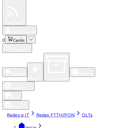
Especiales
Newsfeed
0
Iniciar Sesión
0
Carrito
Productos
Nuevos
Eventos
Para Ti
Caja Abierta
Soporte
Blog
Apps
Redes e IT
Redes FTTH/PON
OLTs
Inicio