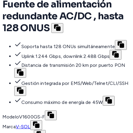
Fuente de alimentación
redundante AC/DC , hasta
128 ONUS
Soporta hasta 128 ONUs simultáneamente
Uplink 1.244 Gbps, downlink 2.488 Gbps
Distancia de transmisión 20 km por puerto PON
Gestión integrada por EMS/Web/Telnet/CLI/SSH
Consumo máximo de energía de 45W
Modelo
V1600GS-F
Marca
V-SOL