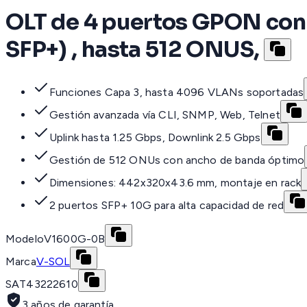
OLT de 4 puertos GPON con 4
SFP+) , hasta 512 ONUS,
Funciones Capa 3, hasta 4096 VLANs soportadas
Gestión avanzada vía CLI, SNMP, Web, Telnet
Uplink hasta 1.25 Gbps, Downlink 2.5 Gbps
Gestión de 512 ONUs con ancho de banda óptimo
Dimensiones: 442x320x43.6 mm, montaje en rack
2 puertos SFP+ 10G para alta capacidad de red
Modelo
V1600G-0B
Marca
V-SOL
SAT
43222610
3 años de garantía