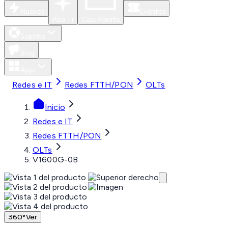
Nuevos
Eventos
Para Ti
Caja Abierta
Soporte
Blog
Apps
Redes e IT
Redes FTTH/PON
OLTs
Inicio
Redes e IT
Redes FTTH/PON
OLTs
V1600G-0B
360°
Ver