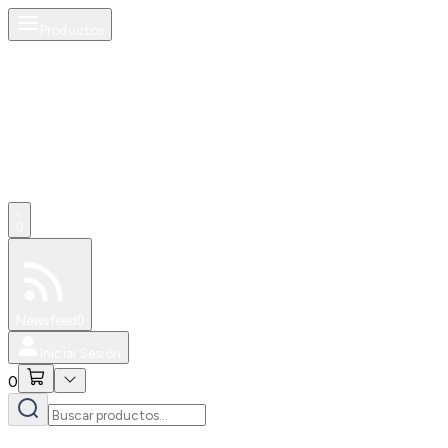
Productos
0
Especiales
Newsfeed
0
Iniciar Sesión
0