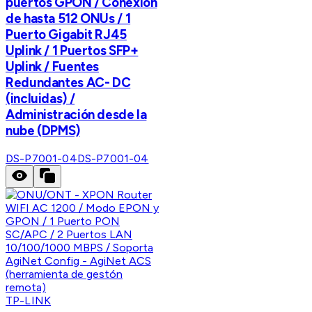
puertos GPON / Conexión
de hasta 512 ONUs / 1
Puerto Gigabit RJ45
Uplink / 1 Puertos SFP+
Uplink / Fuentes
Redundantes AC- DC
(incluidas) /
Administración desde la
nube (DPMS)
DS-P7001-04
DS-P7001-04
TP-LINK