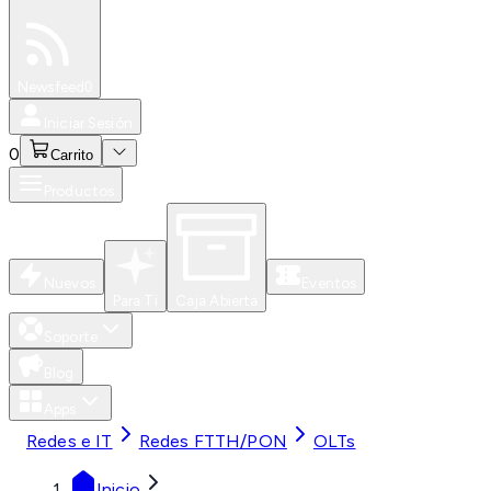
Especiales
Newsfeed
0
Iniciar Sesión
0
Carrito
Productos
Nuevos
Eventos
Para Ti
Caja Abierta
Soporte
Blog
Apps
Redes e IT
Redes FTTH/PON
OLTs
Inicio