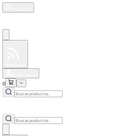
Productos
0
Especiales
Newsfeed
0
Iniciar Sesión
0
0