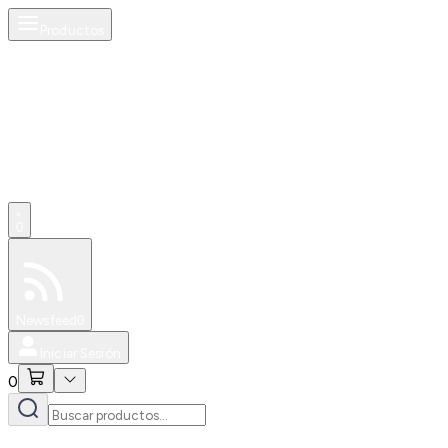
Productos
0
Especiales
Newsfeed
0
Iniciar Sesión
0