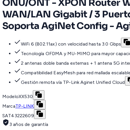
ONU/ONT - XPON Router WIF
WAN/LAN Gigabit / 3 Puert
Soporta AgiNet Config - Ag
WiFi 6 (802.11ax) con velocidad hasta 3.0 Gbps
Tecnología OFDMA y MU-MIMO para mayor capaci
2 antenas doble banda externas + 1 antena 5G inte
Compatibilidad EasyMesh para red mallada escalabl
Gestión remota vía TP-Link Aginet Unified Cloud
Modelo
XX530
Marca
TP-LINK
SAT
43222609
3 años de garantía