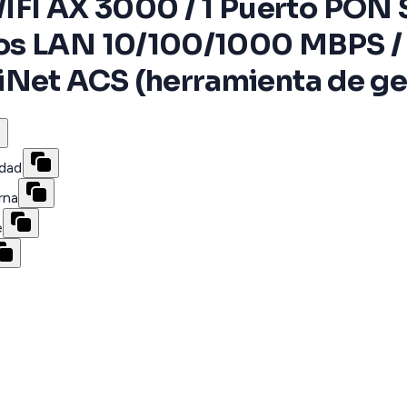
I AX 3000 / 1 Puerto PON S
os LAN 10/100/1000 MBPS /
iNet ACS (herramienta de g
dad
rna
e