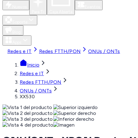
Nuevos
Eventos
Para Ti
Caja Abierta
Soporte
Blog
Apps
Redes e IT
Redes FTTH/PON
ONUs / ONTs
Inicio
Redes e IT
Redes FTTH/PON
ONUs / ONTs
XX530