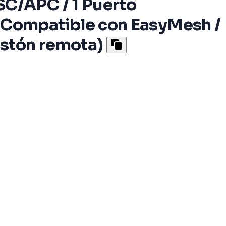
C/APC / 1 Puerto
 Compatible con EasyMesh /
estón remota)