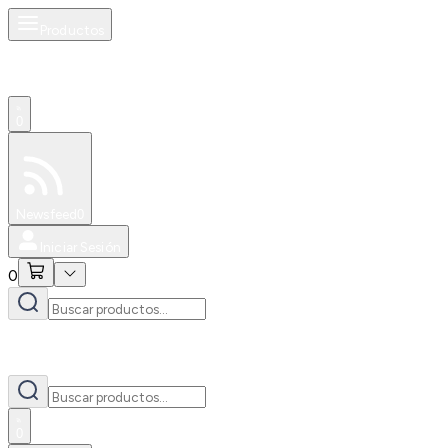
Productos
0
Especiales
Newsfeed
0
Iniciar Sesión
0
0