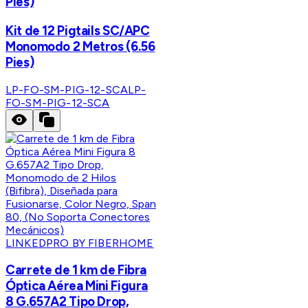
Pies)
Kit de 12 Pigtails SC/APC
Monomodo 2 Metros (6.56
Pies)
LP-FO-SM-PIG-12-SCA
LP-
FO-SM-PIG-12-SCA
LINKEDPRO BY FIBERHOME
Carrete de 1 km de Fibra
Óptica Aérea Mini Figura
8 G.657A2 Tipo Drop,