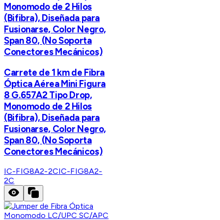
Monomodo de 2 Hilos
(Bifibra), Diseñada para
Fusionarse, Color Negro,
Span 80, (No Soporta
Conectores Mecánicos)
Carrete de 1 km de Fibra
Óptica Aérea Mini Figura
8 G.657A2 Tipo Drop,
Monomodo de 2 Hilos
(Bifibra), Diseñada para
Fusionarse, Color Negro,
Span 80, (No Soporta
Conectores Mecánicos)
IC-FIG8A2-2C
IC-FIG8A2-
2C