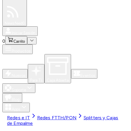
Especiales
Newsfeed
0
Iniciar Sesión
0
Carrito
Productos
Nuevos
Eventos
Para Ti
Caja Abierta
Soporte
Blog
Apps
Redes e IT
Redes FTTH/PON
Splitters y Cajas
de Empalme