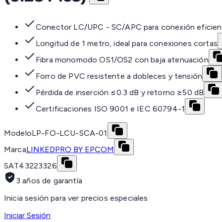
Conector LC/UPC - SC/APC para conexión eficien
Longitud de 1 metro, ideal para conexiones cortas
Fibra monomodo OS1/OS2 con baja atenuación
Forro de PVC resistente a dobleces y tensión
Pérdida de inserción ≤0.3 dB y retorno ≥50 dB
Certificaciones ISO 9001 e IEC 60794-1
Modelo
LP-FO-LCU-SCA-01
Marca
LINKEDPRO BY EPCOM
SAT
43223326
3 años de garantía
Inicia sesión para ver precios especiales
Iniciar Sesión