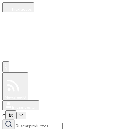
Productos
0
Especiales
Newsfeed
0
Iniciar Sesión
0