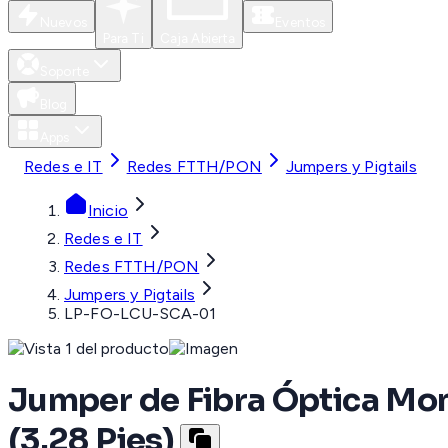
Nuevos
Eventos
Para Ti
Caja Abierta
Soporte
Blog
Apps
Redes e IT
Redes FTTH/PON
Jumpers y Pigtails
Inicio
Redes e IT
Redes FTTH/PON
Jumpers y Pigtails
LP-FO-LCU-SCA-01
Jumper de Fibra Óptica Mo
(3.28 Pies)