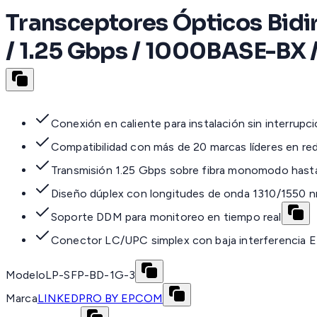
Transceptores Ópticos Bidi
/ 1.25 Gbps / 1000BASE-BX 
Conexión en caliente para instalación sin interrupc
Compatibilidad con más de 20 marcas líderes en re
Transmisión 1.25 Gbps sobre fibra monomodo hast
Diseño dúplex con longitudes de onda 1310/1550 
Soporte DDM para monitoreo en tiempo real
Conector LC/UPC simplex con baja interferencia 
Modelo
LP-SFP-BD-1G-3
Marca
LINKEDPRO BY EPCOM