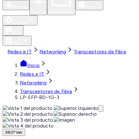
Nuevos
Eventos
Para Ti
Caja Abierta
Soporte
Blog
Apps
Redes e IT
Networking
Transceptores de Fibra
Inicio
Redes e IT
Networking
Transceptores de Fibra
LP-SFP-BD-1G-3
360°
Ver