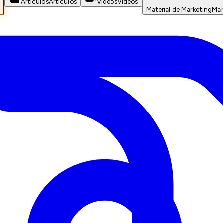
Artículos
Artículos
Videos
Videos
s
Material de Marketing
Mar