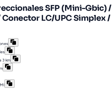
reccionales SFP (Mini-Gbic)
/ Conector LC/UPC Simplex / 
iones
des
a 3 km
nm
EMI