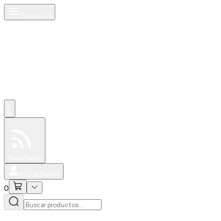
Productos
0
Especiales
Newsfeed
0
Iniciar Sesión
0