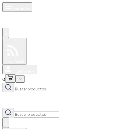
Productos
0
Especiales
Newsfeed
0
Iniciar Sesión
0
0