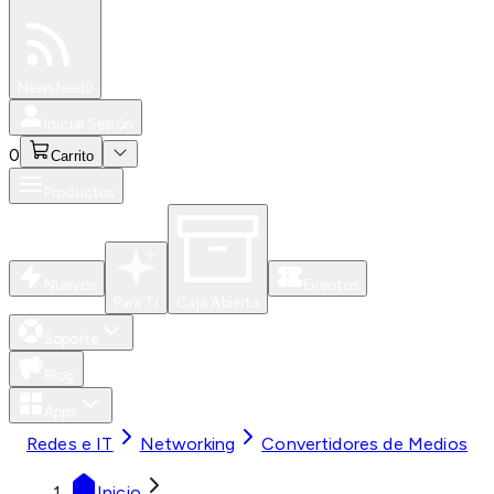
Especiales
Newsfeed
0
Iniciar Sesión
0
Carrito
Productos
Nuevos
Eventos
Para Ti
Caja Abierta
Soporte
Blog
Apps
Redes e IT
Networking
Convertidores de Medios
Inicio