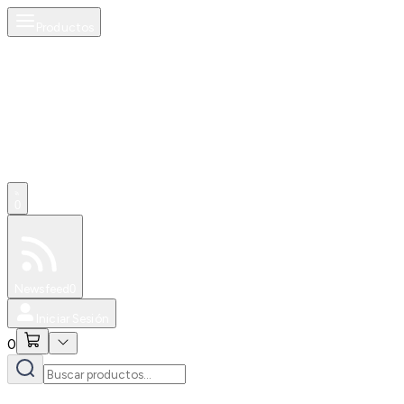
Productos
0
Especiales
Newsfeed
0
Iniciar Sesión
0