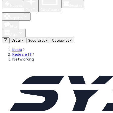
Nuevos
Eventos
Para Ti
Caja Abierta
Soporte
Blog
Apps
Orden
Sucursales
Categorías
Inicio
Redes e IT
Networking