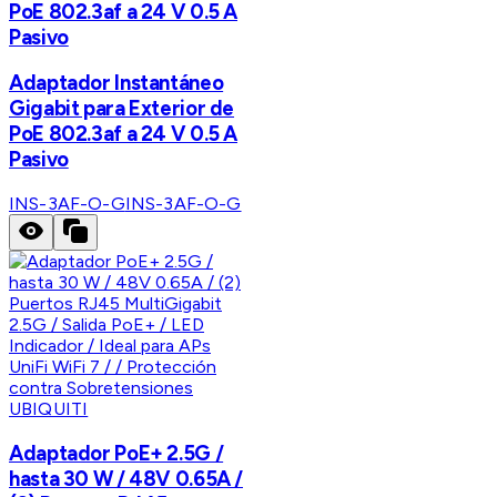
PoE 802.3af a 24 V 0.5 A
Pasivo
Adaptador Instantáneo
Gigabit para Exterior de
PoE 802.3af a 24 V 0.5 A
Pasivo
INS-3AF-O-G
INS-3AF-O-G
UBIQUITI
Adaptador PoE+ 2.5G /
hasta 30 W / 48V 0.65A /