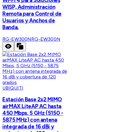
Wi-Fi 4 para Soluciones
WISP, Administración
Remota para Control de
Usuarios y Anchos de
Banda.
RG-EW300N
RG-EW300N
UBIQUITI
Estación Base 2x2 MIMO
airMAX LiteAP AC hasta
450 Mbps, 5 GHz (5150 -
5875 MHz) con antena
integrada de 16 dBi y