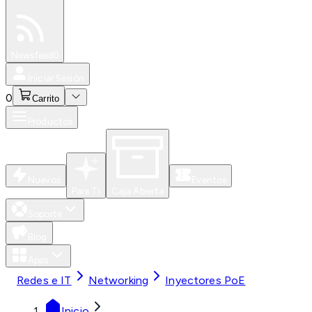
Especiales
Newsfeed
0
Iniciar Sesión
0
Carrito
Productos
Nuevos
Eventos
Para Ti
Caja Abierta
Soporte
Blog
Apps
Redes e IT
Networking
Inyectores PoE
Inicio