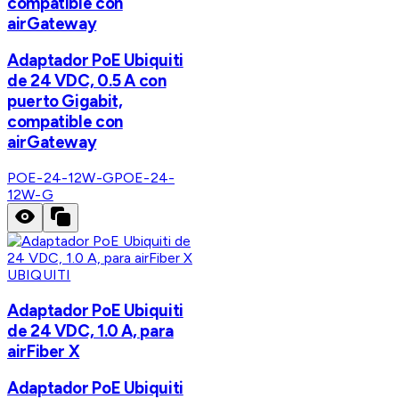
compatible con
airGateway
Adaptador PoE Ubiquiti
de 24 VDC, 0.5 A con
puerto Gigabit,
compatible con
airGateway
POE-24-12W-G
POE-24-
12W-G
UBIQUITI
Adaptador PoE Ubiquiti
de 24 VDC, 1.0 A, para
airFiber X
Adaptador PoE Ubiquiti