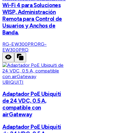
Wi-Fi 4 para Soluciones
WISP, Administración
Remota para Control de
Usuarios y Anchos de
Banda.
RG-EW300PRO
RG-
EW300PRO
UBIQUITI
Adaptador PoE Ubiquiti
de 24 VDC, 0.5 A,
compatible con
airGateway
Adaptador PoE Ubiquiti