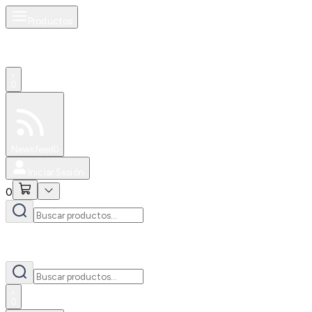
Productos
0
Especiales
Newsfeed
0
Iniciar Sesión
0
0