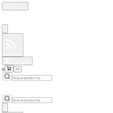
Productos
0
Especiales
Newsfeed
0
Iniciar Sesión
0
0