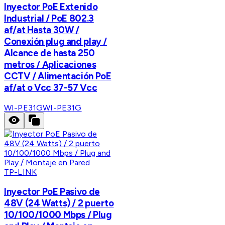
Inyector PoE Extenido
Industrial / PoE 802.3
af/at Hasta 30W /
Conexión plug and play /
Alcance de hasta 250
metros / Aplicaciones
CCTV / Alimentación PoE
af/at o Vcc 37-57 Vcc
WI-PE31G
WI-PE31G
TP-LINK
Inyector PoE Pasivo de
48V (24 Watts) / 2 puerto
10/100/1000 Mbps / Plug