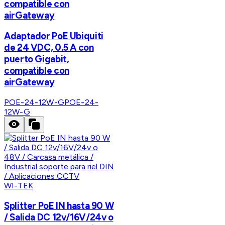
compatible con
airGateway
Adaptador PoE Ubiquiti
de 24 VDC, 0.5 A con
puerto Gigabit,
compatible con
airGateway
POE-24-12W-G
POE-24-
12W-G
WI-TEK
Splitter PoE IN hasta 90 W
/ Salida DC 12v/16V/24v o