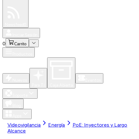
Especiales
Newsfeed
0
Iniciar Sesión
0
Carrito
Productos
Nuevos
Eventos
Para Ti
Caja Abierta
Soporte
Blog
Apps
Videovigilancia
Energía
PoE: Inyectores y Largo
Alcance