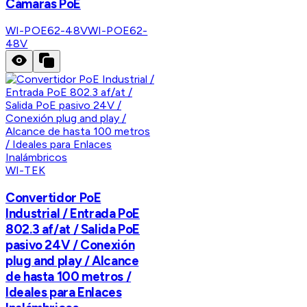
Cámaras PoE
WI-POE62-48V
WI-POE62-
48V
WI-TEK
Convertidor PoE
Industrial / Entrada PoE
802.3 af/at / Salida PoE
pasivo 24V / Conexión
plug and play / Alcance
de hasta 100 metros /
Ideales para Enlaces