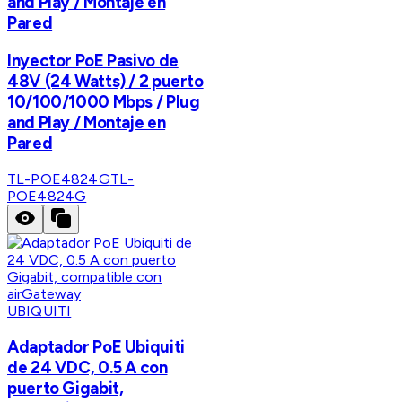
and Play / Montaje en
Pared
Inyector PoE Pasivo de
48V (24 Watts) / 2 puerto
10/100/1000 Mbps / Plug
and Play / Montaje en
Pared
TL-POE4824G
TL-
POE4824G
UBIQUITI
Adaptador PoE Ubiquiti
de 24 VDC, 0.5 A con
puerto Gigabit,