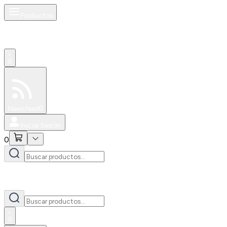
Productos
0
Especiales
Newsfeed
0
Iniciar Sesión
0
0