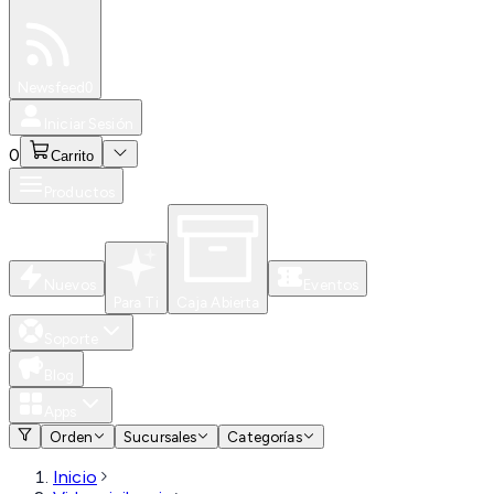
Especiales
Newsfeed
0
Iniciar Sesión
0
Carrito
Productos
Nuevos
Eventos
Para Ti
Caja Abierta
Soporte
Blog
Apps
Orden
Sucursales
Categorías
Inicio