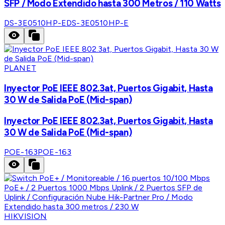
SFP / Modo Extendido hasta 300 Metros / 110 Watts
DS-3E0510HP-E
DS-3E0510HP-E
PLANET
Inyector PoE IEEE 802.3at, Puertos Gigabit, Hasta
30 W de Salida PoE (Mid-span)
Inyector PoE IEEE 802.3at, Puertos Gigabit, Hasta
30 W de Salida PoE (Mid-span)
POE-163
POE-163
HIKVISION