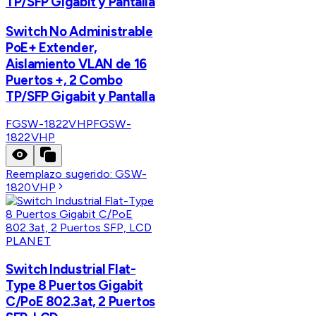
TP/SFP Gigabit y Pantalla
Switch No Administrable
PoE+ Extender,
Aislamiento VLAN de 16
Puertos +, 2 Combo
TP/SFP Gigabit y Pantalla
FGSW-1822VHP
FGSW-
1822VHP
Reemplazo sugerido:
GSW-
1820VHP
PLANET
Switch Industrial Flat-
Type 8 Puertos Gigabit
C/PoE 802.3at, 2 Puertos