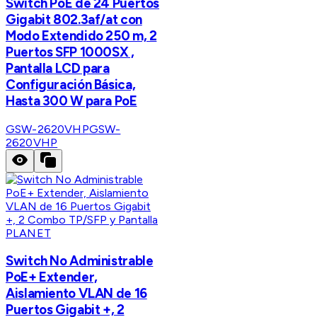
Switch PoE de 24 Puertos
Gigabit 802.3af/at con
Modo Extendido 250 m, 2
Puertos SFP 1000SX ,
Pantalla LCD para
Configuración Básica,
Hasta 300 W para PoE
GSW-2620VHP
GSW-
2620VHP
PLANET
Switch No Administrable
PoE+ Extender,
Aislamiento VLAN de 16
Puertos Gigabit +, 2