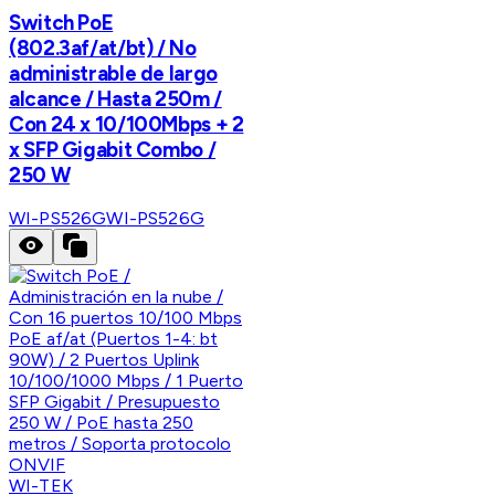
Switch PoE
(802.3af/at/bt) / No
administrable de largo
alcance / Hasta 250m /
Con 24 x 10/100Mbps + 2
x SFP Gigabit Combo /
250 W
WI-PS526G
WI-PS526G
WI-TEK