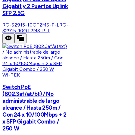
Gigabit y 2 Puertos Uplink
SFP 2.5G
RG-S2915-10GT2MS-P-L
RG-
S2915-10GT2MS-P-L
WI-TEK
Switch PoE
(802.3af/at/bt) / No
administrable de largo
alcance / Hasta 250m /
Con 24 x 10/100Mbps + 2
x SFP Gigabit Combo /
250 W