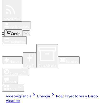
Especiales
Newsfeed
0
Iniciar Sesión
0
Carrito
Productos
Nuevos
Eventos
Para Ti
Caja Abierta
Soporte
Blog
Apps
Videovigilancia
Energía
PoE: Inyectores y Largo
Alcance