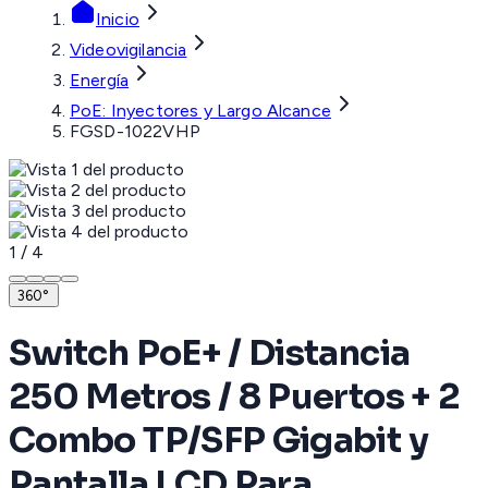
Inicio
Videovigilancia
Energía
PoE: Inyectores y Largo Alcance
FGSD-1022VHP
1
/
4
360°
Switch PoE+ / Distancia
250 Metros / 8 Puertos + 2
Combo TP/SFP Gigabit y
Pantalla LCD Para