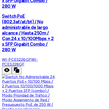
x SFP Gigabit Combo /
280 W
Switch PoE
(802.3af/at/bt) / No
administrable de largo
alcance / Hasta 250m /
Con 24 x 10/100Mbps + 2
x SFP Gigabit Combo /
280 W
WI-PCES226GF
WI-
PCES226GF