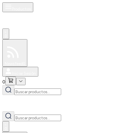
Productos
0
Especiales
Newsfeed
0
Iniciar Sesión
0
0