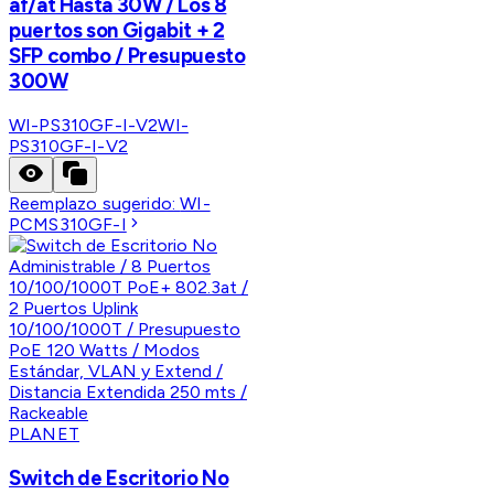
af/at Hasta 30W / Los 8
puertos son Gigabit + 2
SFP combo / Presupuesto
300W
WI-PS310GF-I-V2
WI-
PS310GF-I-V2
Reemplazo sugerido:
WI-
PCMS310GF-I
PLANET
Switch de Escritorio No