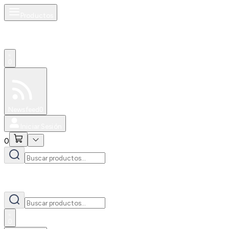
Productos
0
Especiales
Newsfeed
0
Iniciar Sesión
0
0