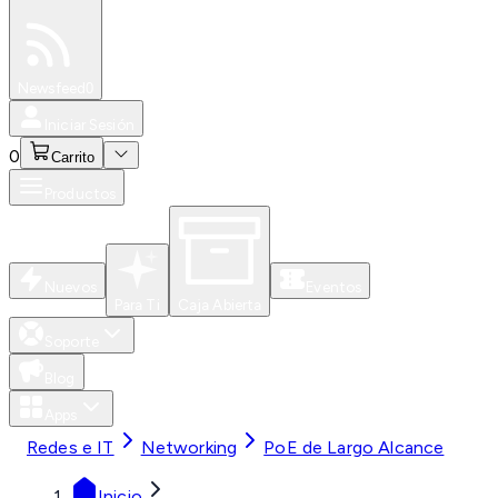
Especiales
Newsfeed
0
Iniciar Sesión
0
Carrito
Productos
Nuevos
Eventos
Para Ti
Caja Abierta
Soporte
Blog
Apps
Redes e IT
Networking
PoE de Largo Alcance
Inicio