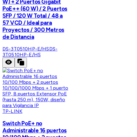
W) + 2 Puertos Gigabit
PoE++ (60 W) / 2 Puertos
SFP / 120 W Total / 48 a
57 VCD / Ideal para
Proyectos / 300 Metros
de Distancia
DS-3T0510HP-E/HS
DS-
3T0510HP-E/HS
TP-LINK
Switch PoE+ no
Administrable 16 puertos