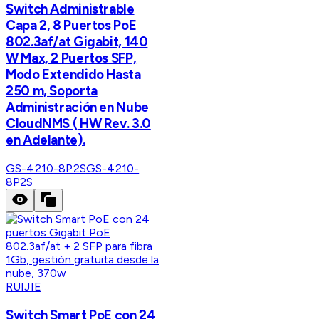
Switch Administrable
Capa 2, 8 Puertos PoE
802.3af/at Gigabit, 140
W Max, 2 Puertos SFP,
Modo Extendido Hasta
250 m, Soporta
Administración en Nube
CloudNMS ( HW Rev. 3.0
en Adelante).
GS-4210-8P2S
GS-4210-
8P2S
RUIJIE
Switch Smart PoE con 24