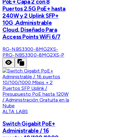
PoE+ Capa 2 con 8
Puertos 2.5G PoE+ hasta
240W y 2 Uplink SFP+
10G ,Administrable
Cloud, Diseñado Para
Access Points WiFi 6/7
RG-NBS3300-8MG2XS-
P
RG-NBS3300-8MG2XS-P
ALTA LABS
Switch Gigabit PoE+
Administrable / 16