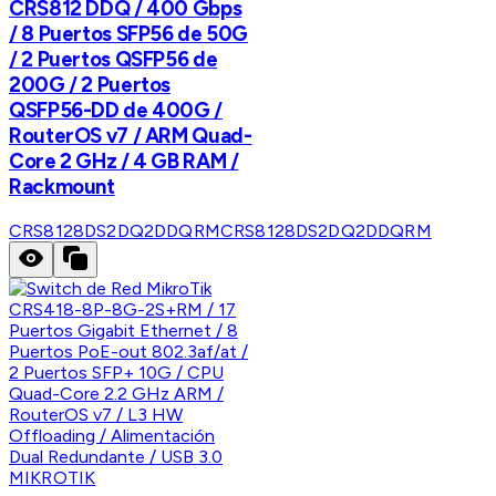
CRS812 DDQ / 400 Gbps
/ 8 Puertos SFP56 de 50G
/ 2 Puertos QSFP56 de
200G / 2 Puertos
QSFP56-DD de 400G /
RouterOS v7 / ARM Quad-
Core 2 GHz / 4 GB RAM /
Rackmount
CRS8128DS2DQ2DDQRM
CRS8128DS2DQ2DDQRM
MIKROTIK