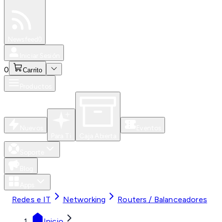
Especiales
Newsfeed
0
Iniciar Sesión
0
Carrito
Productos
Nuevos
Eventos
Para Ti
Caja Abierta
Soporte
Blog
Apps
Redes e IT
Networking
Routers / Balanceadores
Inicio