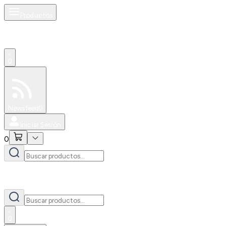
Productos
0
Especiales
Newsfeed
0
Iniciar Sesión
0
0