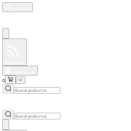
Productos
0
Especiales
Newsfeed
0
Iniciar Sesión
0
0