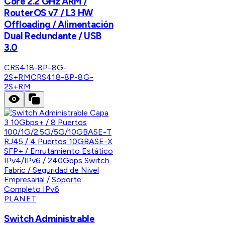
Core 2.2 GHz ARM /
RouterOS v7 / L3 HW
Offloading / Alimentación
Dual Redundante / USB
3.0
CRS418-8P-8G-
2S+RM
CRS418-8P-8G-
2S+RM
PLANET
Switch Administrable