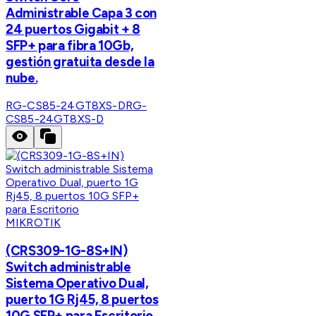
Administrable Capa 3 con
24 puertos Gigabit + 8
SFP+ para fibra 10Gb,
gestión gratuita desde la
nube.
RG-CS85-24GT8XS-D
RG-
CS85-24GT8XS-D
MIKROTIK
(CRS309-1G-8S+IN)
Switch administrable
Sistema Operativo Dual,
puerto 1G Rj45, 8 puertos
10G SFP+ para Escritorio