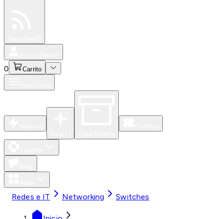
Especiales
Newsfeed
0
Iniciar Sesión
0
Carrito
Productos
Nuevos
Eventos
Para Ti
Caja Abierta
Soporte
Blog
Apps
Redes e IT
Networking
Switches
Inicio