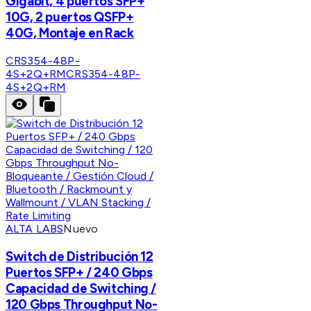
Gigabit, 4 puertos SFP+
10G, 2 puertos QSFP+
40G, Montaje en Rack
CRS354-48P-
4S+2Q+RM
CRS354-48P-
4S+2Q+RM
ALTA LABS
Nuevo
Switch de Distribución 12
Puertos SFP+ / 240 Gbps
Capacidad de Switching /
120 Gbps Throughput No-