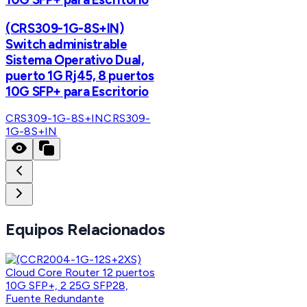
(CRS309-1G-8S+IN)
Switch administrable
Sistema Operativo Dual,
puerto 1G Rj45, 8 puertos
10G SFP+ para Escritorio
CRS309-1G-8S+IN
CRS309-
1G-8S+IN
Equipos Relacionados