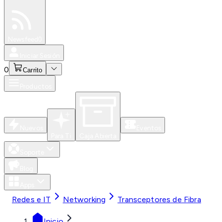
Especiales
Newsfeed
0
Iniciar Sesión
0
Carrito
Productos
Nuevos
Eventos
Para Ti
Caja Abierta
Soporte
Blog
Apps
Redes e IT
Networking
Transceptores de Fibra
Inicio