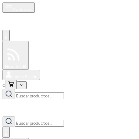
Productos
0
Especiales
Newsfeed
0
Iniciar Sesión
0
0