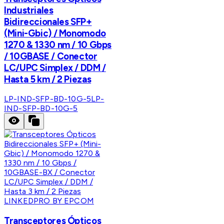
Industriales
Bidireccionales SFP+
(Mini-Gbic) / Monomodo
1270 & 1330 nm / 10 Gbps
/ 10GBASE / Conector
LC/UPC Simplex / DDM /
Hasta 5 km / 2 Piezas
LP-IND-SFP-BD-10G-5
LP-
IND-SFP-BD-10G-5
LINKEDPRO BY EPCOM
Transceptores Ópticos