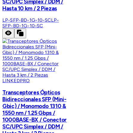
SC/UPC Simplex / DDM /
Hasta 10 km / 2 Piezas
LP-SFP-BD-1G-10-SC
LP-
SFP-BD-1G-10-SC
LINKEDPRO
Transceptores Ópticos
Bidireccionales SFP (Mini-
Gbic) / Monomodo 1310 &
1550 nm / 1.25 Gbps /
1000BASE-BX / Conector
SC/UPC Simplex / DDM /