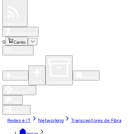
Especiales
Newsfeed
0
Iniciar Sesión
0
Carrito
Productos
Nuevos
Eventos
Para Ti
Caja Abierta
Soporte
Blog
Apps
Redes e IT
Networking
Transceptores de Fibra
Inicio