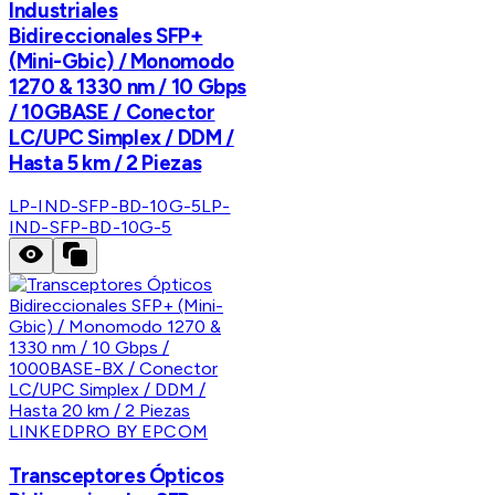
Industriales
Bidireccionales SFP+
(Mini-Gbic) / Monomodo
1270 & 1330 nm / 10 Gbps
/ 10GBASE / Conector
LC/UPC Simplex / DDM /
Hasta 5 km / 2 Piezas
LP-IND-SFP-BD-10G-5
LP-
IND-SFP-BD-10G-5
LINKEDPRO BY EPCOM
Transceptores Ópticos