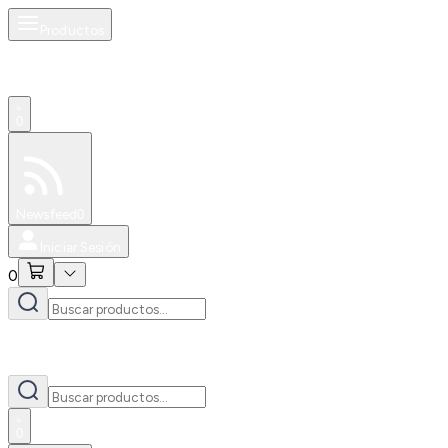
Productos
0
Especiales
Newsfeed
0
Iniciar Sesión
0
0