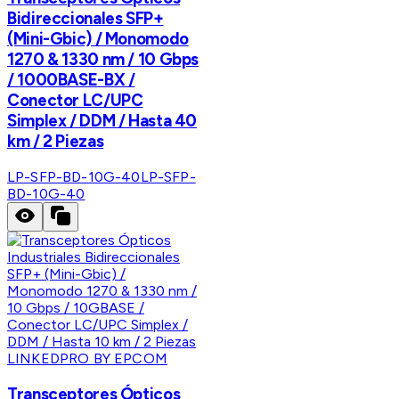
Bidireccionales SFP+
(Mini-Gbic) / Monomodo
1270 & 1330 nm / 10 Gbps
/ 1000BASE-BX /
Conector LC/UPC
Simplex / DDM / Hasta 40
km / 2 Piezas
LP-SFP-BD-10G-40
LP-SFP-
BD-10G-40
LINKEDPRO BY EPCOM
Transceptores Ópticos