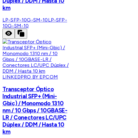
Dúplex / DDM / Hasta 10
km
LP-SFP-10G-SM-10
LP-SFP-
10G-SM-10
LINKEDPRO BY EPCOM
Transceptor Óptico
Industrial SFP+ (Mini-
Gbic) / Monomodo 1310
nm / 10 Gbps / 10GBASE-
LR / Conectores LC/UPC
Dúplex / DDM / Hasta 10
km