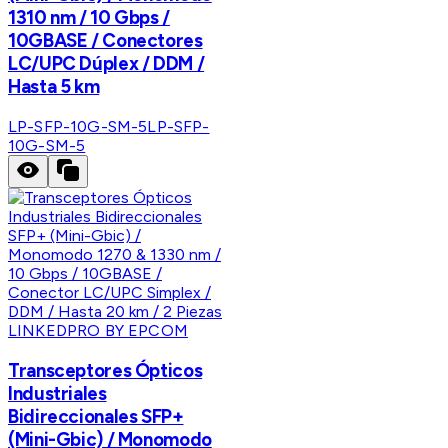
1310 nm / 10 Gbps /
10GBASE / Conectores
LC/UPC Dúplex / DDM /
Hasta 5 km
LP-SFP-10G-SM-5
LP-SFP-
10G-SM-5
LINKEDPRO BY EPCOM
Transceptores Ópticos
Industriales
Bidireccionales SFP+
(Mini-Gbic) / Monomodo