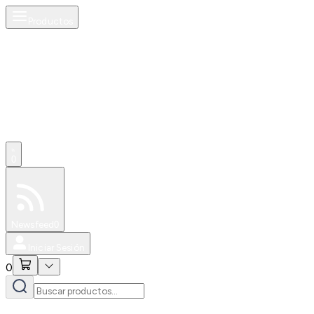
Productos
0
Especiales
Newsfeed
0
Iniciar Sesión
0