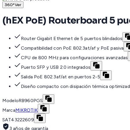
360°
Ver
(hEX PoE) Routerboard 5 pue
Router Gigabit Ethernet de 5 puertos blindados
Compatibilidad con PoE 802.3at/af y PoE pasiva
CPU de 800 MHz para configuraciones avanzadas
Puerto SFP y USB 2.0 integrados
Salida PoE 802.3af/at en puertos 2-5
Diseño compacto con disipación térmica optimiza
Modelo
RB960PGS
Marca
MIKROTIK
SAT
43222609
3 años de garantía