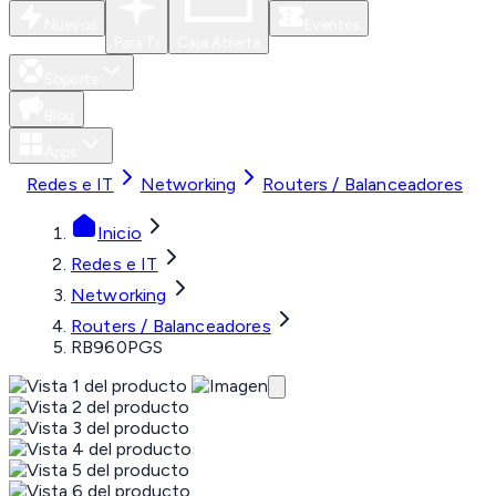
Nuevos
Eventos
Para Ti
Caja Abierta
Soporte
Blog
Apps
Redes e IT
Networking
Routers / Balanceadores
Inicio
Redes e IT
Networking
Routers / Balanceadores
RB960PGS