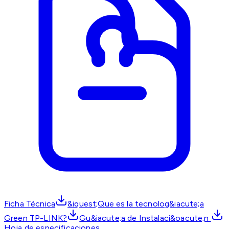
Ficha Técnica
&iquest;Que es la tecnolog&iacute;a
Green TP-LINK?
Gu&iacute;a de Instalaci&oacute;n
Hoja de especificaciones