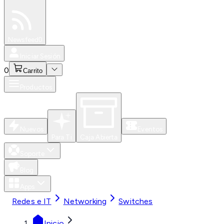
Especiales
Newsfeed
0
Iniciar Sesión
0
Carrito
Productos
Nuevos
Eventos
Para Ti
Caja Abierta
Soporte
Blog
Apps
Redes e IT
Networking
Switches
Inicio