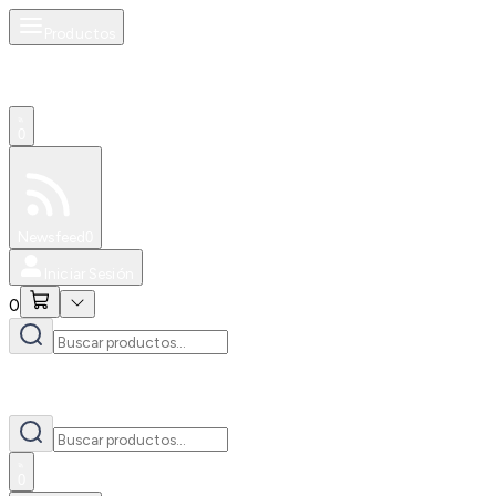
Productos
0
Especiales
Newsfeed
0
Iniciar Sesión
0
0