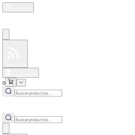
Productos
0
Especiales
Newsfeed
0
Iniciar Sesión
0
0