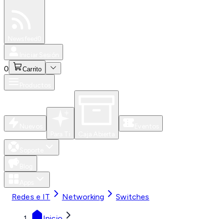
Especiales
Newsfeed
0
Iniciar Sesión
0
Carrito
Productos
Nuevos
Eventos
Para Ti
Caja Abierta
Soporte
Blog
Apps
Redes e IT
Networking
Switches
Inicio