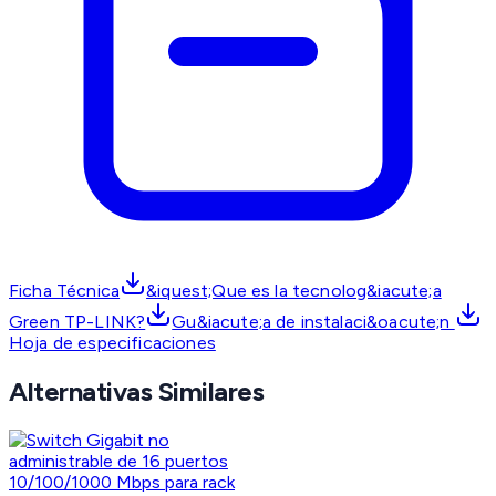
Ficha Técnica
&iquest;Que es la tecnolog&iacute;a
Green TP-LINK?
Gu&iacute;a de instalaci&oacute;n
Hoja de especificaciones
Alternativas Similares