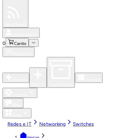
Especiales
Newsfeed
0
Iniciar Sesión
0
Carrito
Productos
Nuevos
Eventos
Para Ti
Caja Abierta
Soporte
Blog
Apps
Redes e IT
Networking
Switches
Inicio