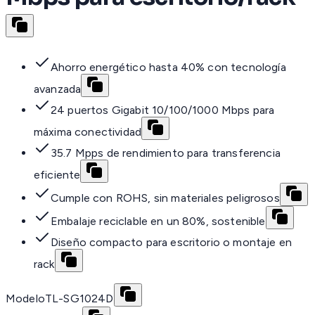
Ahorro energético hasta 40% con tecnología
avanzada
24 puertos Gigabit 10/100/1000 Mbps para
máxima conectividad
35.7 Mpps de rendimiento para transferencia
eficiente
Cumple con ROHS, sin materiales peligrosos
Embalaje reciclable en un 80%, sostenible
Diseño compacto para escritorio o montaje en
rack
Modelo
TL-SG1024D