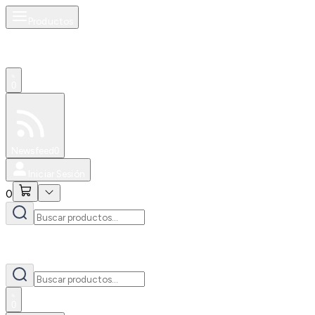
Productos
0
Especiales
Newsfeed
0
Iniciar Sesión
0
0