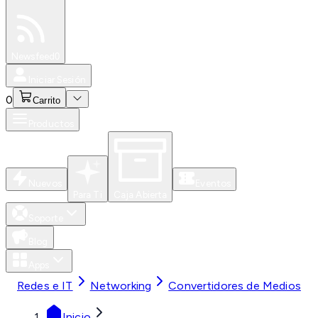
Especiales
Newsfeed
0
Iniciar Sesión
0
Carrito
Productos
Nuevos
Eventos
Para Ti
Caja Abierta
Soporte
Blog
Apps
Redes e IT
Networking
Convertidores de Medios
Inicio