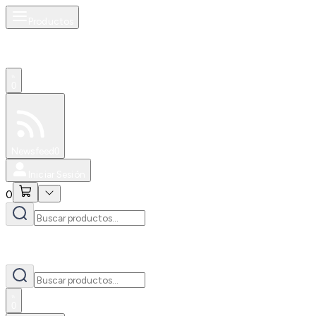
Productos
0
Especiales
Newsfeed
0
Iniciar Sesión
0
0