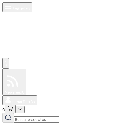
Productos
0
Especiales
Newsfeed
0
Iniciar Sesión
0