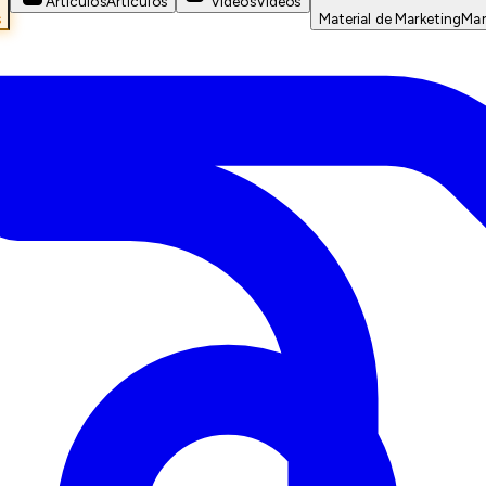
Artículos
Artículos
Videos
Videos
s
Material de Marketing
Mar