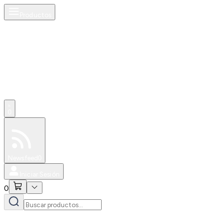
Productos
0
Especiales
Newsfeed
0
Iniciar Sesión
0