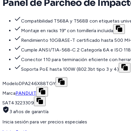
Panel de Parcheo de Impacto
Compatibilidad T568A y T568B con etiquetas unive
Montaje en racks 19" con tornillería incluida
Rendimiento 10GBASE-T certificado hasta 500 M
Cumple ANSI/TIA-568-C.2 Categoría 6A e ISO 118
Conector 110 para terminación eficiente con herr
Soporta PoE hasta 100W (802.3bt tipo 3 y 4)
Modelo
DPA246X88TGY
Marca
PANDUIT
SAT
43223309
3 años de garantía
Inicia sesión para ver precios especiales