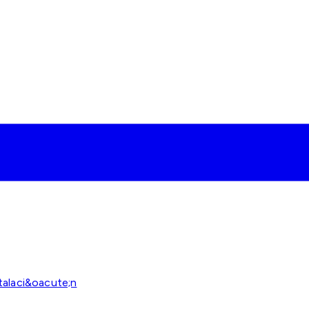
talaci&oacute;n