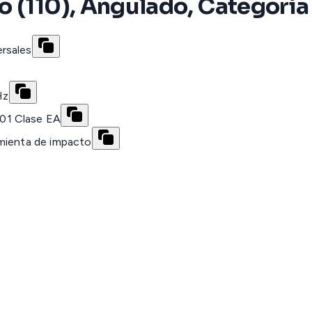
 (110), Angulado, Categoría
rsales
Hz
01 Clase EA
amienta de impacto