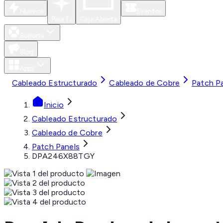
Nuevos
Eventos
Para Ti
Caja Abierta
Soporte
Blog
Apps
Cableado Estructurado
Cableado de Cobre
Patch P
Inicio
Cableado Estructurado
Cableado de Cobre
Patch Panels
DPA246X88TGY