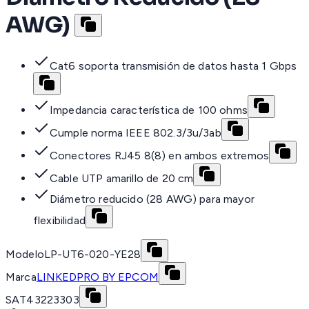
AWG)
Cat6 soporta transmisión de datos hasta 1 Gbps
Impedancia característica de 100 ohms
Cumple norma IEEE 802.3/3u/3ab
Conectores RJ45 8(8) en ambos extremos
Cable UTP amarillo de 20 cm
Diámetro reducido (28 AWG) para mayor
flexibilidad
Modelo
LP-UT6-020-YE28
Marca
LINKEDPRO BY EPCOM
SAT
43223303