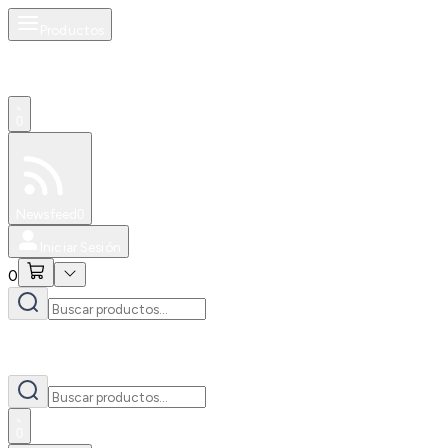
Productos
0
Especiales
Newsfeed
0
Iniciar Sesión
0
0