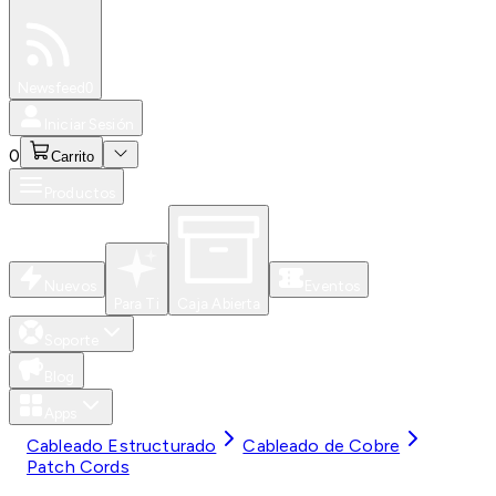
Especiales
Newsfeed
0
Iniciar Sesión
0
Carrito
Productos
Nuevos
Eventos
Para Ti
Caja Abierta
Soporte
Blog
Apps
Cableado Estructurado
Cableado de Cobre
Patch Cords