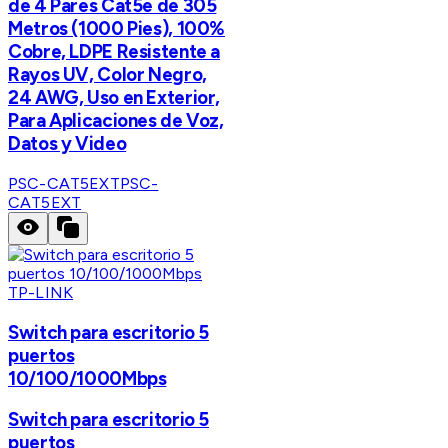
de 4 Pares Cat5e de 305
Metros (1000 Pies), 100%
Cobre, LDPE Resistente a
Rayos UV, Color Negro,
24 AWG, Uso en Exterior,
Para Aplicaciones de Voz,
Datos y Video
PSC-CAT5EXT
PSC-
CAT5EXT
TP-LINK
Switch para escritorio 5
puertos
10/100/1000Mbps
Switch para escritorio 5
puertos