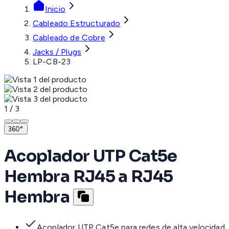
Inicio
Cableado Estructurado
Cableado de Cobre
Jacks / Plugs
LP-CB-23
1
/
3
360°
Acoplador UTP Cat5e
Hembra RJ45 a RJ45
Hembra
Acoplador UTP Cat5e para redes de alta velocidad