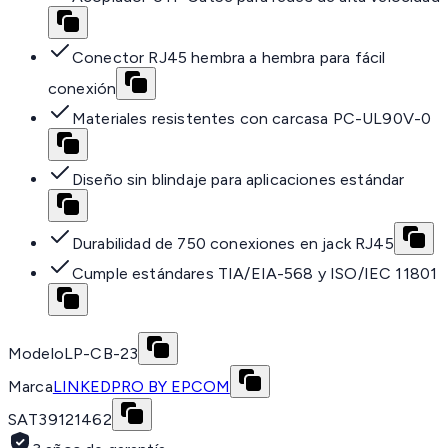
Conector RJ45 hembra a hembra para fácil
conexión
Materiales resistentes con carcasa PC-UL90V-0
Diseño sin blindaje para aplicaciones estándar
Durabilidad de 750 conexiones en jack RJ45
Cumple estándares TIA/EIA-568 y ISO/IEC 11801
Modelo
LP-CB-23
Marca
LINKEDPRO BY EPCOM
SAT
39121462