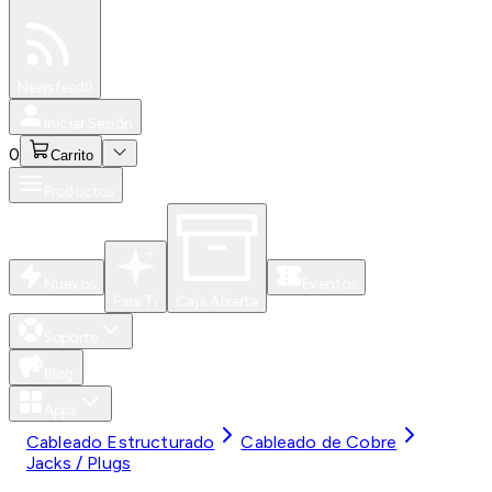
Especiales
Newsfeed
0
Iniciar Sesión
0
Carrito
Productos
Nuevos
Eventos
Para Ti
Caja Abierta
Soporte
Blog
Apps
Cableado Estructurado
Cableado de Cobre
Jacks / Plugs