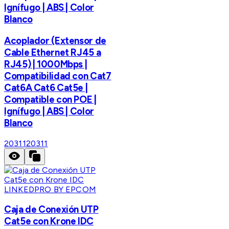
Ignífugo | ABS | Color
Blanco
Acoplador (Extensor de
Cable Ethernet RJ45 a
RJ45) | 1000Mbps |
Compatibilidad con Cat7
Cat6A Cat6 Cat5e |
Compatible con POE |
Ignífugo | ABS | Color
Blanco
20311
20311
LINKEDPRO BY EPCOM
Caja de Conexión UTP
Cat5e con Krone IDC