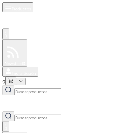
Productos
0
Especiales
Newsfeed
0
Iniciar Sesión
0
0