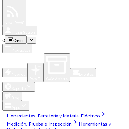
Especiales
Newsfeed
0
Iniciar Sesión
0
Carrito
Productos
Nuevos
Eventos
Para Ti
Caja Abierta
Soporte
Blog
Apps
Herramientas, Ferretería y Material Eléctrico
Medición, Prueba e Inspección
Herramientas y