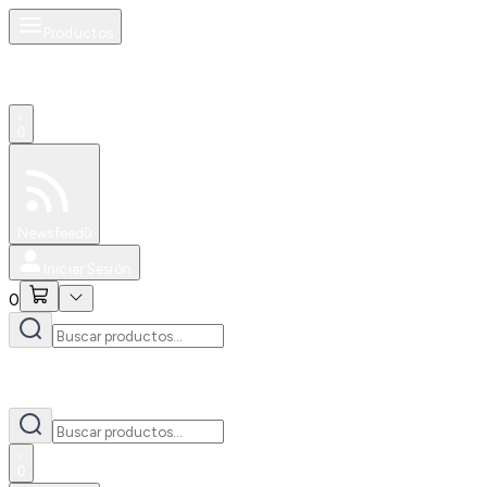
Productos
0
Especiales
Newsfeed
0
Iniciar Sesión
0
0