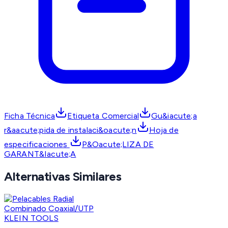
Ficha Técnica
Etiqueta Comercial
Gu&iacute;a
r&aacute;pida de instalaci&oacute;n
Hoja de
especificaciones
P&Oacute;LIZA DE
GARANT&Iacute;A
Alternativas Similares
KLEIN TOOLS