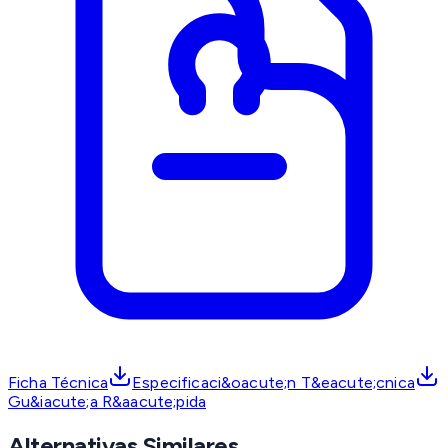
Ficha Técnica
Especificaci&oacute;n T&eacute;cnica
Gu&iacute;a R&aacute;pida
Alternativas Similares