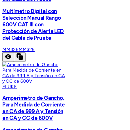
Multímetro Digital con
Selección Manual Rango
600V CAT III con
Protección de Alerta LED
del Cable de Prueba
MM325
MM325
FLUKE
Amperimetro de Gancho,
Para Medida de Corriente
en CA de 999 A y Tensión
en CA y CC de 600V