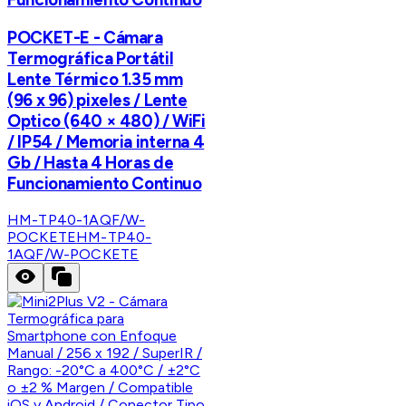
POCKET-E - Cámara
Termográfica Portátil
Lente Térmico 1.35 mm
(96 x 96) pixeles / Lente
Optico (640 × 480) / WiFi
/ IP54 / Memoria interna 4
Gb / Hasta 4 Horas de
Funcionamiento Continuo
HM-TP40-1AQF/W-
POCKETE
HM-TP40-
1AQF/W-POCKETE