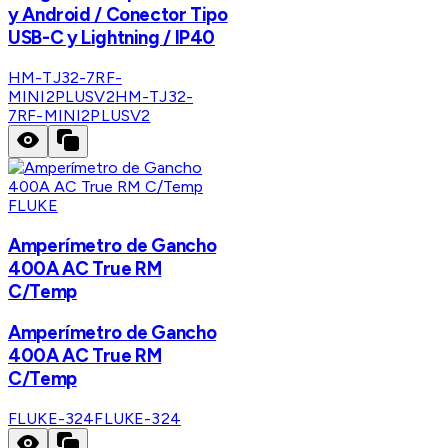
y Android / Conector Tipo
USB-C y Lightning / IP40
HM-TJ32-7RF-
MINI2PLUSV2
HM-TJ32-
7RF-MINI2PLUSV2
FLUKE
Amperímetro de Gancho
400A AC True RM
C/Temp
Amperímetro de Gancho
400A AC True RM
C/Temp
FLUKE-324
FLUKE-324