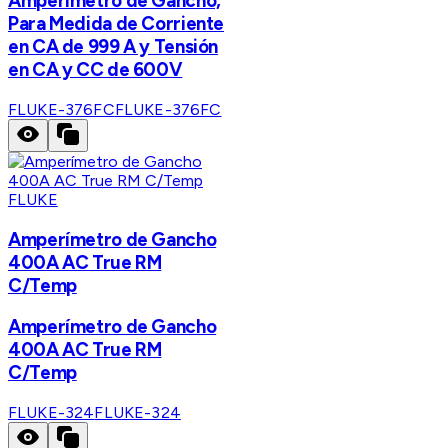
Amperimetro de Gancho,
Para Medida de Corriente
en CA de 999 A y Tensión
en CA y CC de 600V
FLUKE-376FC
FLUKE-376FC
FLUKE
Amperímetro de Gancho
400A AC True RM
C/Temp
Amperímetro de Gancho
400A AC True RM
C/Temp
FLUKE-324
FLUKE-324