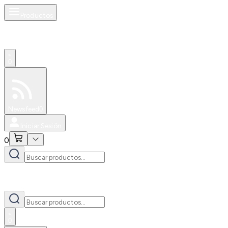
Productos
0
Especiales
Newsfeed
0
Iniciar Sesión
0
0