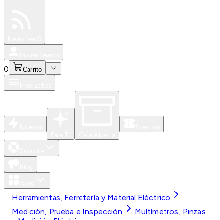
Especiales
Newsfeed
0
Iniciar Sesión
0
Carrito
Productos
Nuevos
Eventos
Para Ti
Caja Abierta
Soporte
Blog
Apps
Herramientas, Ferretería y Material Eléctrico
Medición, Prueba e Inspección
Multímetros, Pinzas