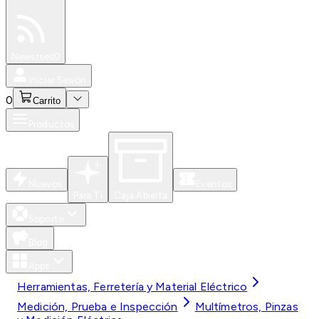
Especiales
Newsfeed
0
Iniciar Sesión
0
Carrito
Productos
Nuevos
Eventos
Para Ti
Caja Abierta
Soporte
Blog
Apps
Herramientas, Ferretería y Material Eléctrico
Medición, Prueba e Inspección
Multímetros, Pinzas