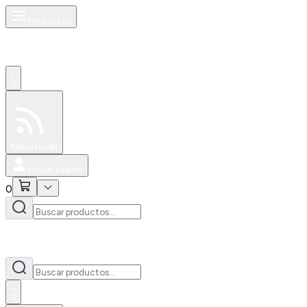
Productos
0
Especiales
Newsfeed
0
Iniciar Sesión
0
0