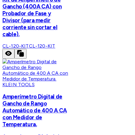
Gancho (400A CA) con
Probador de Fase y
Divisor (para medir
corriente sin cortar el
cable).
CL-120-KIT
CL-120-KIT
KLEIN TOOLS
Amperímetro Digital de
Gancho de Rango
Automático de 400 A CA
con Medidor de
Temperatura.