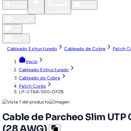
Nuevos
Eventos
Para Ti
Caja Abierta
Soporte
Blog
Apps
Cableado Estructurado
Cableado de Cobre
Patch C
Inicio
Cableado Estructurado
Cableado de Cobre
Patch Cords
LP-UT6A-500-GY28
Cable de Parcheo Slim UTP C
(28 AWG)