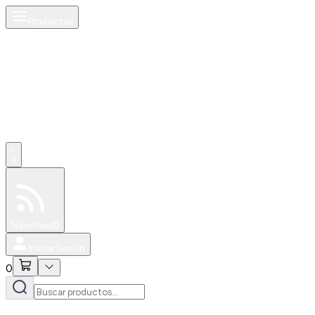
Productos
0
Especiales
Newsfeed
0
Iniciar Sesión
0