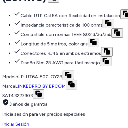
Cable UTP Cat6A con flexibilidad en instalación
Impedancia característica de 100 ohms
Compatible con normas IEEE 802.3/3u/3ab
Longitud de 5 metros, color gris
Conectores RJ45 en ambos extremos
Diseño Slim 28 AWG para fácil manejo
Modelo
LP-UT6A-500-GY28
Marca
LINKEDPRO BY EPCOM
SAT
43223303
3 años de garantía
Inicia sesión para ver precios especiales
Iniciar Sesión