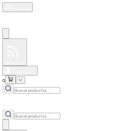
Productos
0
Especiales
Newsfeed
0
Iniciar Sesión
0
0