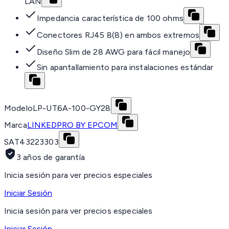
LAN
Impedancia característica de 100 ohms
Conectores RJ45 8(8) en ambos extremos
Diseño Slim de 28 AWG para fácil manejo
Sin apantallamiento para instalaciones estándar
Modelo
LP-UT6A-100-GY28
Marca
LINKEDPRO BY EPCOM
SAT
43223303
3 años de garantía
Inicia sesión para ver precios especiales
Iniciar Sesión
Inicia sesión para ver precios especiales
Iniciar Sesión