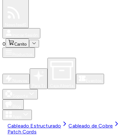
Especiales
Newsfeed
0
Iniciar Sesión
0
Carrito
Productos
Nuevos
Eventos
Para Ti
Caja Abierta
Soporte
Blog
Apps
Cableado Estructurado
Cableado de Cobre
Patch Cords