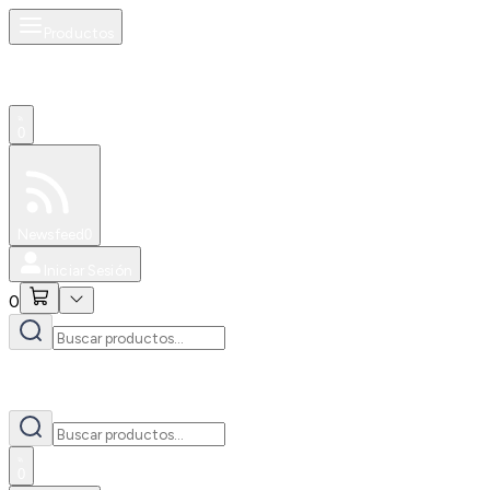
Productos
0
Especiales
Newsfeed
0
Iniciar Sesión
0
0