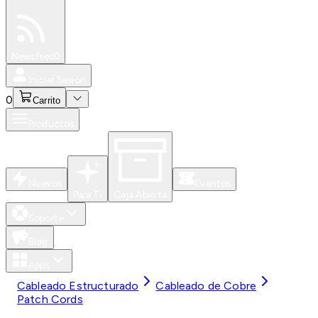
Especiales
Newsfeed
0
Iniciar Sesión
0
Carrito
Productos
Nuevos
Eventos
Para Ti
Caja Abierta
Soporte
Blog
Apps
Cableado Estructurado
Cableado de Cobre
Patch Cords